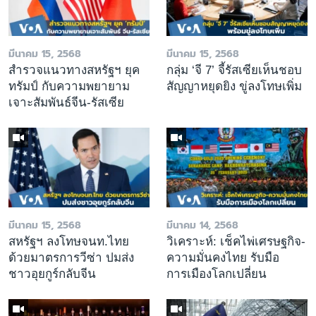
มีนาคม 15, 2568
มีนาคม 15, 2568
สำรวจแนวทางสหรัฐฯ ยุค
กลุ่ม ‘จี 7’ จี้รัสเซียเห็นชอบ
ทรัมป์ กับความพยายาม
สัญญาหยุดยิง ขู่ลงโทษเพิ่ม
เจาะสัมพันธ์จีน-รัสเซีย
มีนาคม 15, 2568
มีนาคม 14, 2568
สหรัฐฯ ลงโทษจนท.ไทย
วิเคราะห์: เช็คไพ่เศรษฐกิจ-
ด้วยมาตรการวีซ่า ปมส่ง
ความมั่นคงไทย รับมือ
ชาวอุยกูร์กลับจีน
การเมืองโลกเปลี่ยน