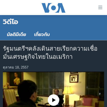
ลิ้งค์
เชื่อม
วิดีโอ
ต่อ
หน้าหลัก
ข้าม
ไป
โลก
มัลติมีเดีย
เกี่ยวกับ
เนื้อหา
เอเชีย
หลัก
รัฐมนตรีฯคลังเดินสายเรียกความเชื่อ
สหรัฐฯ
ข้าม
มั่นเศรษฐกิจไทยในอเมริกา
ไป
ไทย
หน้า
ธุรกิจ
ตุลาคม 18, 2557
หลัก
ข้าม
วิทยาศาสตร์
ไป
สังคมและสุขภาพ
ที่
การ
ไลฟ์สไตล์
ค้นหา
No media source currently available
ตรวจสอบข่าว