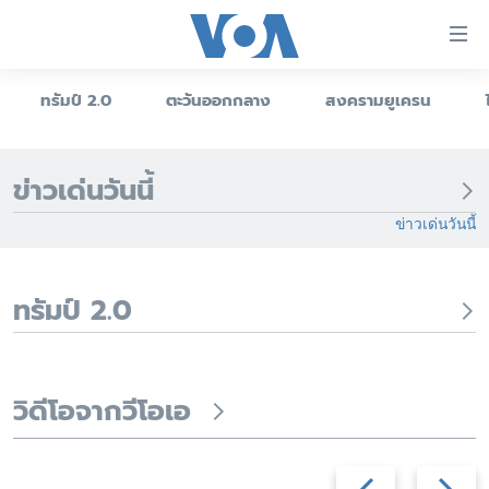
ลิ้งค์
เชื่อม
ต่อ
ทรัมป์ 2.0
ตะวันออกกลาง
สงครามยูเครน
หน้าหลัก
ข้าม
ไป
โลก
เนื้อหา
ข่าวเด่นวันนี้
เอเชีย
หลัก
ข่าวเด่นวันนี้
สหรัฐฯ
ข้าม
ไป
ไทย
หน้า
ทรัมป์ 2.0
ธุรกิจ
หลัก
ข้าม
วิทยาศาสตร์
ไป
สังคมและสุขภาพ
ที่
วิดีโอจากวีโอเอ
การ
ไลฟ์สไตล์
ค้นหา
ตรวจสอบข่าว
Previous
Next