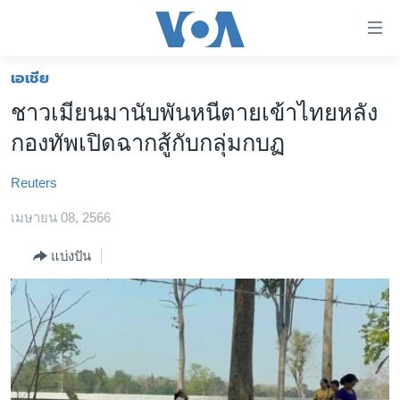
ลิ้งค์
เชื่อม
ต่อ
เอเชีย
หน้าหลัก
ข้าม
ชาวเมียนมานับพันหนีตายเข้าไทยหลัง
ไป
โลก
กองทัพเปิดฉากสู้กับกลุ่มกบฏ
เนื้อหา
เอเชีย
หลัก
Reuters
สหรัฐฯ
ข้าม
ไป
เมษายน 08, 2566
ไทย
หน้า
ธุรกิจ
แบ่งปัน
หลัก
ข้าม
วิทยาศาสตร์
ไป
สังคมและสุขภาพ
ที่
การ
ไลฟ์สไตล์
ค้นหา
ตรวจสอบข่าว