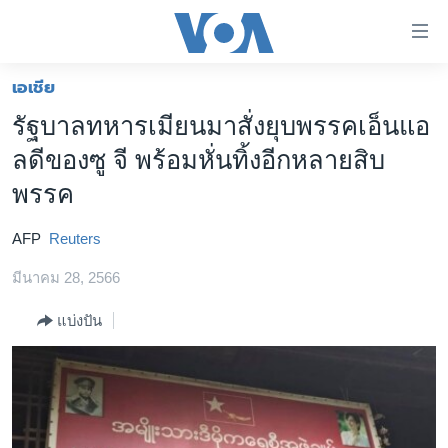
ลิ้งค์
เชื่อม
ต่อ
เอเชีย
หน้าหลัก
ข้าม
รัฐบาลทหารเมียนมาสั่งยุบพรรคเอ็นแอ
ไป
โลก
ลดีของซู จี พร้อมหั่นทิ้งอีกหลายสิบ
เนื้อหา
เอเชีย
หลัก
พรรค
สหรัฐฯ
ข้าม
ไป
AFP
Reuters
ไทย
หน้า
มีนาคม 28, 2566
ธุรกิจ
หลัก
ข้าม
วิทยาศาสตร์
แบ่งปัน
ไป
สังคมและสุขภาพ
ที่
การ
ไลฟ์สไตล์
ค้นหา
ตรวจสอบข่าว