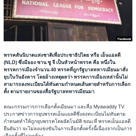
เรียนรู้ภาษาอังกฤษ
พอดคาสต์
ติดตามเรา
พรรคสันนิบาตแห่งชาติเพื่อประชาธิปไตย หรือ เอ็นแอลดี
เลือกภาษา
(NLD) ซึ่งมีออง ซาน ซู จี เป็นหัวหน้าพรรค คือ หนึ่งใน
พรรคการเมืองจำนวน 40 พรรคที่ถูกรัฐบาลทหารเมียนมาสั่ง
ยุบในวันอังคาร โดยอ้างเหตุผลว่า พรรคการเมืองเหล่านั้นไม่
สามารถลงทะเบียนได้ทันตามกำหนดเส้นตายสำหรับการเลือก
ตั้ง ตามรายงานของสื่อรัฐบาลทหารเมียนมา
คณะกรรมการการเลือกตั้งเมียนมา และสื่อ Myawaddy TV
ประกาศข่าวการยุบพรรคเอ็นแอลดีซึ่งลงทะเบียนไม่ทันตาม
กำหนดทำให้ถูกยุบพรรคโดยอัตโนมัติ ขณะที่ พรรคเอ็นแอลดี
ยืนยันว่า จะไม่ลงแข่งขันในการเลือกตั้งครั้งนี้เนื่องจากเป็นการ
เลือกตั้งที่ไม่ถูกต้อง