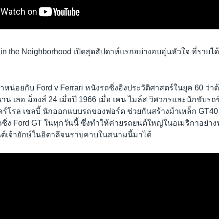
 in the Neighborhood เปิดสุดสัปดาห์แรกอย่างอบอุ่นหัวใจ ที่รายได้
มาหน่อยกับ Ford v Ferrari หนังรถซิ่งอิงประวัติศาสตร์ในยุค 60 ว่
 เลอ ม็องส์ 24 เมื่อปี 1966 เมื่อ เคน ไมล์ส วิศวกรและนักขับรถ
คร์โรล เชลบี้ นักออกแบบรถของฟอร์ด ช่วยกันสร้างม้าเหล็ก GT40 
ิ่ง Ford GT ในทุกวันนี้ ซึ่งทำให้ค่ายรถยนต์ใหญ่ในอเมริกาอย่า
นต์เจ้ายักษ์ในอิตาลีจนราบคาบในสนามนี้มาได้