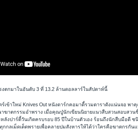
แรงตกมาในอันดับ 3 ที่ 13.2 ล้านดอลลาร์ในสัปดาห์นี้
ตร์เข้าใหม่ Knives Out หนังดาร์กคอมาดี้รวมดาราดังแน่นจอ พาคุ
าฆาตกรรมอำพราง เมื่อคุณปู่นักเขียนนิยายแนวสืบสวนสอบสวนชื่อ
หลังปาร์ตี้วันเกิดครบรอบ 85 ปีในบ้านตัวเอง ร้อนถึงนักสืบมือดี ชนิ
ดทุกกลเม็ดเด็ดพรายเพื่อคลายปมสังหารให้ได้ว่าใครคือฆาตกรกันแ