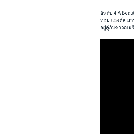
อันดับ 4 A Beau
ทอม แฮงค์ส มาร
อยู่คู่กับชาวอเม