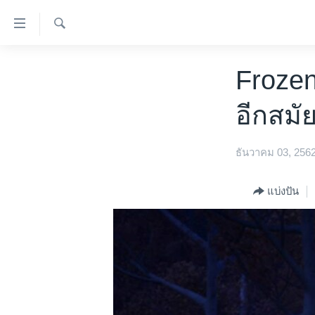
ลิ้งค์
เชื่อม
ค้นหา
ต่อ
หน้าหลัก
Frozen
ข้าม
โลก
ไป
อีกสมั
เอเชีย
เนื้อหา
หลัก
สหรัฐฯ
ข้าม
ธันวาคม 03, 256
ไทย
ไป
หน้า
ธุรกิจ
แบ่งปัน
หลัก
วิทยาศาสตร์
ข้าม
ไป
สังคมและสุขภาพ
ที่
ไลฟ์สไตล์
การ
ตรวจสอบข่าว
ค้นหา