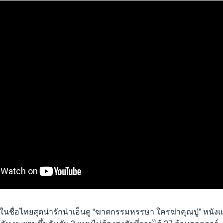
อในชื่อไทยสุดน่ารักน่าเอ็นดู “ฆาตกรรมหรรษา ใครฆ่าคุณปู่” หน