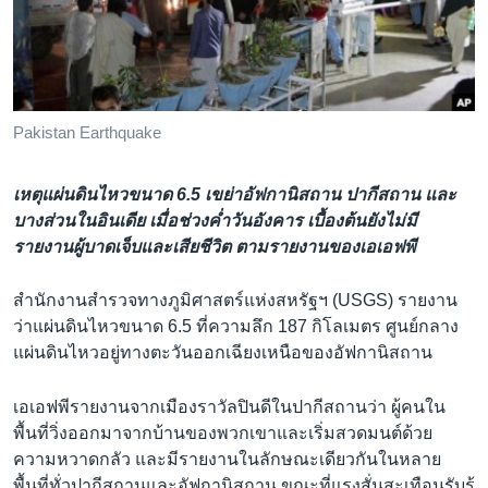
เรียนรู้ภาษาอังกฤษ
พอดคาสต์
ติดตามเรา
Pakistan Earthquake
เหตุแผ่นดินไหวขนาด 6.5 เขย่าอัฟกานิสถาน ปากีสถาน และ
เลือกภาษา
บางส่วนในอินเดีย เมื่อช่วงค่ำวันอังคาร เบื้องต้นยังไม่มี
รายงานผู้บาดเจ็บและเสียชีวิต ตามรายงานของเอเอฟพี
สำนักงานสำรวจทางภูมิศาสตร์แห่งสหรัฐฯ (USGS) รายงาน
ว่าแผ่นดินไหวขนาด 6.5 ที่ความลึก 187 กิโลเมตร ศูนย์กลาง
แผ่นดินไหวอยู่ทางตะวันออกเฉียงเหนือของอัฟกานิสถาน
เอเอฟพีรายงานจากเมืองราวัลปินดีในปากีสถานว่า ผู้คนใน
พื้นที่วิ่งออกมาจากบ้านของพวกเขาและเริ่มสวดมนต์ด้วย
ความหวาดกลัว และมีรายงานในลักษณะเดียวกันในหลาย
พื้นที่ทั่วปากีสถานและอัฟกานิสถาน ขณะที่แรงสั่นสะเทือนรับรู้