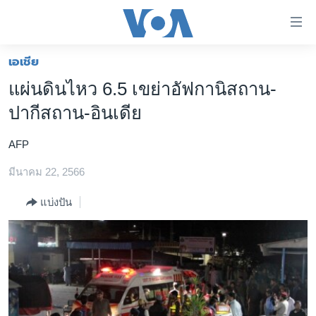
ลิ้งค์
เชื่อม
ต่อ
เอเชีย
หน้าหลัก
ข้าม
แผ่นดินไหว 6.5 เขย่าอัฟกานิสถาน-
ไป
โลก
ปากีสถาน-อินเดีย
เนื้อหา
เอเชีย
หลัก
AFP
สหรัฐฯ
ข้าม
ไป
มีนาคม 22, 2566
ไทย
หน้า
ธุรกิจ
แบ่งปัน
หลัก
ข้าม
วิทยาศาสตร์
ไป
สังคมและสุขภาพ
ที่
การ
ไลฟ์สไตล์
ค้นหา
ตรวจสอบข่าว