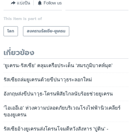
แบ่งปัน
Follow us
This item is part of
โลก
สงครามรัสเซีย-ยูเครน
เกี่ยวข้อง
‘ยูเครน-รัสเซีย’ คลุมเครือประเด็น ‘สมรภูมิบาคห์มุต’
รัสเซียถล่มยูเครนด้วยขีปนาวุธระลอกใหม่
อังกฤษส่งขีปนาวุธ-โดรนพิสัยไกลนับร้อยช่วยยูเครน
‘ไอเออีเอ’ ห่วงความปลอดภัยบริเวณโรงไฟฟ้านิวเคลียร์
ของยูเครน
รัสเซียอ้างยูเครนส่งโดรนโจมตีหวังสังหาร 'ปูติน' -