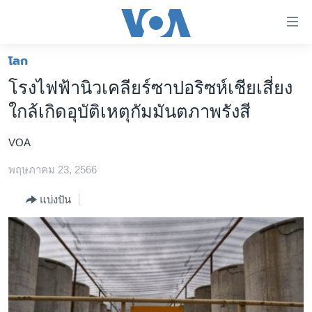
ลิ้งค์
เชื่อม
ต่อ
โลก
หน้าหลัก
ข้าม
โรงไฟฟ้านิวเคลียร์ซาปอริซห์เชียเสี่ยง
ไป
โลก
ใกล้เกิดอุบัติเหตุกัมมันตภาพรังสี
เนื้อหา
เอเชีย
หลัก
VOA
สหรัฐฯ
ข้าม
ไป
พฤษภาคม 23, 2566
ไทย
หน้า
ธุรกิจ
แบ่งปัน
หลัก
ข้าม
วิทยาศาสตร์
ไป
สังคมและสุขภาพ
ที่
การ
ไลฟ์สไตล์
ค้นหา
ตรวจสอบข่าว