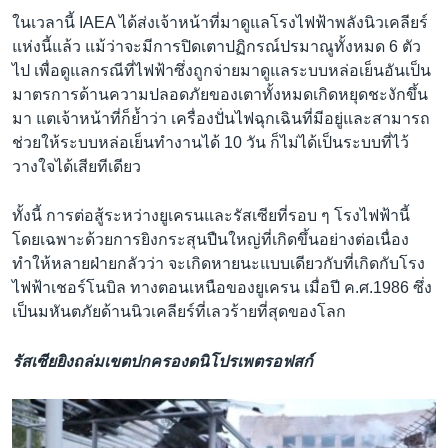
ในเวลานี้ IAEA ได้ส่งเจ้าหน้าที่มาดูแลโรงไฟฟ้าพลังนิวเคลียร์
แห่งนี้แล้ว แม้ว่าจะมีการปิดเตาปฏิกรณ์ปรมาณูทั้งหมด 6 ตัว
ไป เพื่อดูแลกรณีที่ไฟฟ้าซึ่งถูกจ่ายมาดูแลระบบหล่อเย็นอันเป็น
มาตรการด้านความปลอดภัยของเตาทั้งหมดเกิดหยุดชะงักขึ้น
มา แตเจ้าหน้าที่ก็ย้ำว่า เครื่องปั่นไฟฉุกเฉินที่มีอยู่และสามารถ
ช่วยให้ระบบหล่อเย็นทำงานได้ 10 วัน ก็ไม่ได้เป็นระบบที่ไว้
วางใจได้เสียทีเดียว
ทั้งนี้ การต่อสู้ระหว่างยูเครนและรัสเซียที่รอบ ๆ โรงไฟฟ้านี้
โดยเฉพาะด้วยการยิงกระสุนปืนใหญ่ที่เกิดขึ้นอย่างต่อเนื่อง
ทำให้หลายฝ่ายกลัวว่า จะเกิดหายนะแบบเดียวกับที่เกิดกับโรง
ไฟฟ้าเชอร์โนบิล ทางตอนเหนือของยูเครน เมื่อปี ค.ศ.1986 ซึ่ง
เป็นมหันตภัยด้านนิวเคลียร์ที่เลวร้ายที่สุดของโลก
รัสเซียยิงถล่มเขตปกครองดนิโปรเพตรอฟสก์