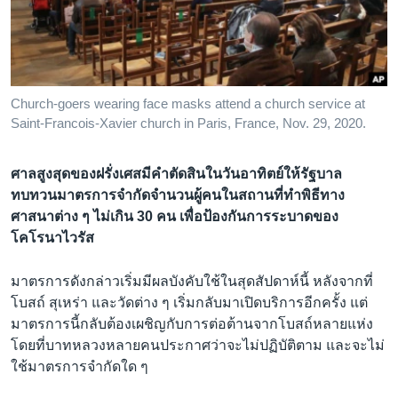
เรียนรู้ภาษาอังกฤษ
พอดคาสต์
ติดตามเรา
Church-goers wearing face masks attend a church service at
Saint-Francois-Xavier church in Paris, France, Nov. 29, 2020.
ศาลสูงสุดของฝรั่งเศสมีคำตัดสินในวันอาทิตย์ให้รัฐบาล
เลือกภาษา
ทบทวนมาตรการจำกัดจำนวนผู้คนในสถานที่ทำพิธีทาง
ศาสนาต่าง ๆ ไม่เกิน 30 คน เพื่อป้องกันการระบาดของ
โคโรนาไวรัส
มาตรการดังกล่าวเริ่มมีผลบังคับใช้ในสุดสัปดาห์นี้ หลังจากที่
โบสถ์ สุเหร่า และวัดต่าง ๆ เริ่มกลับมาเปิดบริการอีกครั้ง แต่
มาตรการนี้กลับต้องเผชิญกับการต่อต้านจากโบสถ์หลายแห่ง
โดยที่บาทหลวงหลายคนประกาศว่าจะไม่ปฏิบัติตาม และจะไม่
ใช้มาตรการจำกัดใด ๆ