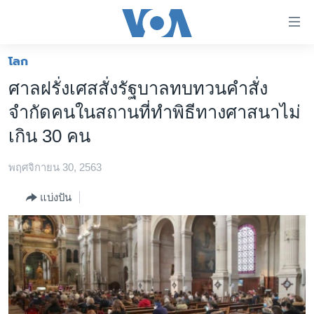
ลิ้งค์
เชื่อม
ต่อ
โลก
หน้าหลัก
ข้าม
ศาลฝรั่งเศสสั่งรัฐบาลทบทวนคำสั่ง
ไป
โลก
จำกัดคนในสถานที่ทำพิธีทางศาสนาไม่
เนื้อหา
เอเชีย
หลัก
เกิน 30 คน
สหรัฐฯ
ข้าม
ไป
พฤศจิกายน 30, 2563
ไทย
หน้า
ธุรกิจ
แบ่งปัน
หลัก
ข้าม
วิทยาศาสตร์
ไป
สังคมและสุขภาพ
ที่
การ
ไลฟ์สไตล์
ค้นหา
ตรวจสอบข่าว