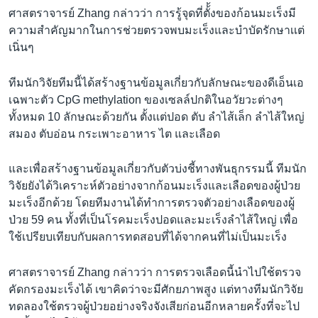
ศาสตราจารย์ Zhang กล่าวว่า การรู้จุดที่ตั้้งของก้อนมะเร็งมี
ความสำคัญมากในการช่วยตรวจพบมะเร็งและบำบัดรักษาเเต่
เนิ่นๆ
ทีมนักวิจัยทีมนี้ได้สร้างฐานข้อมูลเกี่ยวกับลักษณะของดีเอ็นเอ
เฉพาะตัว CpG methylation ของเซลล์ปกติในอวัยวะต่างๆ
ทั้งหมด 10 ลักษณะด้วยกัน ตั้งเเต่ปอด ตับ ลำไส้เล็ก ลำไส้ใหญ่
สมอง ตับอ่อน กระเพาะอาหาร ไต และเลือด
และเพื่อสร้างฐานข้อมูลเกี่ยวกับตัวบ่งชี้ทางพันธุกรรมนี้ ทีมนัก
วิจัยยังได้วิเคราะห์ตัวอย่างจากก้อนมะเร็งและเลือดของผู้ป่วย
มะเร็งอีกด้วย โดยทีมงานได้ทำการตรวจตัวอย่างเลือดของผู้
ป่วย 59 คน ทั้งที่เป็นโรคมะเร็งปอดและมะเร็งลำไส้ใหญ่ เพื่อ
ใช้เปรียบเทียบกับผลการทดสอบที่ได้จากคนที่ไม่เป็นมะเร็ง
ศาสตราจารย์ Zhang กล่าวว่า การตรวจเลือดนี้นำไปใช้ตรวจ
คัดกรองมะเร็งได้ เขาคิดว่าจะมีศักยภาพสูง แต่ทางทีมนักวิจัย
ทดลองใช้ตรวจผู้ป่วยอย่างจริงจังเสียก่อนอีกหลายครั้งที่จะไป