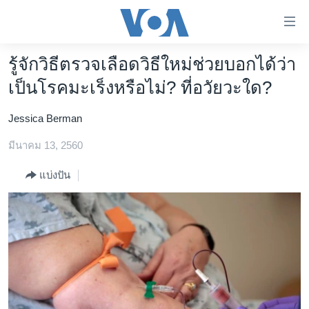
ลิ้งค์
เชื่อม
ต่อ
รู้จักวิธีตรวจเลือดวิธีใหม่ช่วยบอกได้ว่า
หน้าหลัก
ข้าม
เป็นโรคมะเร็งหรือไม่? ที่อวัยวะใด?
ไป
โลก
เนื้อหา
Jessica Berman
เอเชีย
หลัก
สหรัฐฯ
มีนาคม 13, 2560
ข้าม
ไป
ไทย
แบ่งปัน
หน้า
ธุรกิจ
หลัก
ข้าม
วิทยาศาสตร์
ไป
สังคมและสุขภาพ
ที่
การ
ไลฟ์สไตล์
ค้นหา
ตรวจสอบข่าว