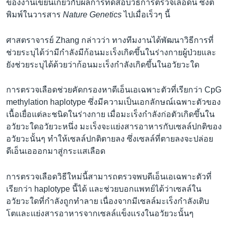
ของงานเขียนเกี่ยวกับผลการทดสอบวิธีการตรวจเลือดนี้ ซึ่งตี
พิมพ์ในวารสาร
Nature Genetics
ไปเมื่อเร็วๆ นี้
ศาสตราจารย์ Zhang กล่าวว่า ทางทีมงานได้พัฒนาวิธีการที่
ช่วยระบุได้ว่ามีกำลังมีก้อนมะเร็งเกิดขึ้นในร่างกายผู้ป่วยและ
ยังช่วยระบุได้ด้วยว่าก้อนมะเร็งกำลังเกิดขึ้นในอวัยวะใด
การตรวจเลือดช่วยคัดกรองหาดีเอ็นเอเฉพาะตัวที่เรียกว่า CpG
methylation haplotype ซึ่งมีความเป็นเอกลักษณ์เฉพาะตัวของ
เนื้อเยื่อแต่ละชนิดในร่างกาย เมื่อมะเร็งกำลังก่อตัวเกิดขึ้นใน
อวัยวะใดอวัยวะหนึ่ง มะเร็งจะเเย่งสารอาหารกับเซลล์ปกติของ
อวัยวะนั้นๆ ทำให้เซลล์ปกติตายลง ซึ่งเซลล์ที่ตายลงจะปล่อย
ดีเอ็นเอออกมาสู่กระเเสเลือด
การตรวจเลือดวิธีใหม่นี้สามารถตรวจพบดีเอ็นเอเฉพาะตัวที่
เรียกว่า haplotype นี้ได้ และช่วยบอกแพทย์ได้ว่าเซลล์ใน
อวัยวะใดที่กำลังถูกทำลาย เนื่องจากมีเซลล์มะเร็งกำลังเติบ
โตเเละเเย่งสารอาหารจากเซลล์เเข็งเเรงในอวัยวะนั้นๆ