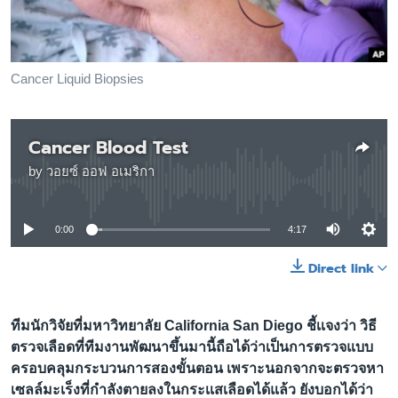
เรียนรู้ภาษาอังกฤษ
พอดคาสต์
Cancer Liquid Biopsies
ติดตามเรา
Cancer Blood Test
by
วอยซ์ ออฟ อเมริกา
เลือกภาษา
No media source currently available
0:00
4:17
Direct link
ทีมนักวิจัยที่มหาวิทยาลัย California San Diego ชี้เเจงว่า วิธี
ตรวจเลือดที่ทีมงานพัฒนาขึ้นมานี้ถือได้ว่าเป็นการตรวจแบบ
ครอบคลุมกระบวนการสองขั้นตอน เพราะนอกจากจะตรวจหา
เซลล์มะเร็งที่กำลังตายลงในกระเเสเลือดได้แล้ว ยังบอกได้ว่า