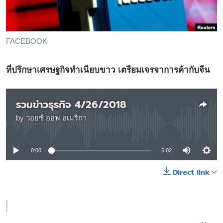
เรียนรู้ภาษาอังกฤษ
พอดคาสต์
FACEBOOK
ติดตามเรา
ที่ปรึกษาเศรษฐกิจทำเนียบขาว เตรียมเจรจาการค้ากับจีน
เลือกภาษา
รวมข่าวธุรกิจ 4/26/2018
by
วอยซ์ ออฟ อเมริกา
No media source currently available
0:00
5:02
Direct link