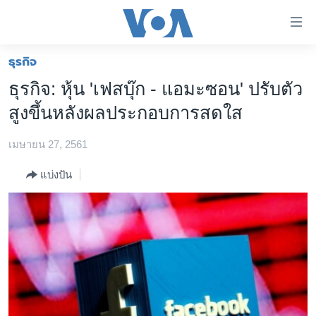
ลิ้งค์
เชื่อม
ต่อ
ธุรกิจ
หน้าหลัก
ข้าม
ธุรกิจ: หุ้น 'เฟสบุ๊ก - แอมะซอน' ปรับตัว
ไป
โลก
สูงขึ้นหลังผลประกอบการสดใส
เนื้อหา
เอเชีย
หลัก
เมษายน 27, 2561
สหรัฐฯ
ข้าม
ไป
ไทย
แบ่งปัน
หน้า
ธุรกิจ
หลัก
ข้าม
วิทยาศาสตร์
ไป
สังคมและสุขภาพ
ที่
การ
ไลฟ์สไตล์
ค้นหา
ตรวจสอบข่าว