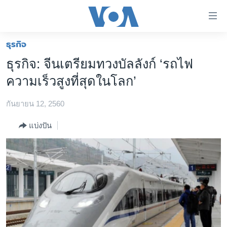
ลิ้งค์
เชื่อม
ต่อ
ธุรกิจ
หน้าหลัก
ข้าม
ธุรกิจ: จีนเตรียมทวงบัลลังก์ ‘รถไฟ
ไป
โลก
ความเร็วสูงที่สุดในโลก’
เนื้อหา
เอเชีย
หลัก
กันยายน 12, 2560
สหรัฐฯ
ข้าม
ไป
ไทย
แบ่งปัน
หน้า
ธุรกิจ
หลัก
ข้าม
วิทยาศาสตร์
ไป
สังคมและสุขภาพ
ที่
การ
ไลฟ์สไตล์
ค้นหา
ตรวจสอบข่าว