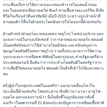
กระเพื่อมถึงการใช้ความรุนแรงของตำรวจในแดนน้ำหอม
และในออสเตรเลียนายเดวิด ดันเก้ ชายเชื้อสายอะบอริจิน ที่เสีย
ชีวิตในเรือนจำที่นครซิดนีย์ เมื่อปี 2015 ระหว่างถูกเจ้าหน้าที่
ควบคุมตัว ก็สิ้นใจด้วยประโยคฉันหายใจไม่ออกนี้ด้วยเช่นกัน
ด้านหัวหน้าฝ่ายนโยบายของสหภาพยุโรป โจเซป บอร์เรล ออก
แถลงการณ์ในกรุงบรัสเซลส์ ว่าการตายของนายจอร์จ ฟลอยด์
เป็นผลลัพธ์ของการใช้อำนาจโดยมิชอบ และสนับสนุนการ
ชุมนุมโดยสันติในสหภาพยุโรป รวมทั้งประณามการใช้ความ
รุนแรงและการเหยียดชาติพันธุ์ในทุกรูปแบบ ส่วนรัฐมนตรีต่าง
ประเทศเยอรมนี ยืนยันว่าการประท้วงโดยสันติในสหรัฐฯ จาก
การเสียชีวิตของนายจอร์จ ฟลอยด์ เป็นสิ่งที่เข้าใจได้และเหมาะ
สม
ฝรั่งผู้นำในกลุ่มประเทศในแอฟริกา ออกมาเคลื่อนไหวใน
ประเด็นนี้ด้วยเช่นกัน โดยประธานาธิบดีกานา นานา อาคูโฟ-
แอดโด ออกแถลงการณ์ว่า นี่เป็นสิ่งที่ไม่ถูกต้องอย่างยิ่งที่
อเมริกาในศตวรรษที่ 21 ยังคงประสบปัญหาการเหยียดเชื้อชาติ