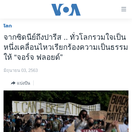
ลิ้งค์
เชื่อม
ต่อ
โลก
หน้าหลัก
ข้าม
จากซิดนีย์ถึงปารีส .. ทั่วโลกรวมใจเป็น
ไป
โลก
หนึ่งเคลื่อนไหวเรียกร้องความเป็นธรรม
เนื้อหา
เอเชีย
หลัก
ให้ “จอร์จ ฟลอยด์”
สหรัฐฯ
ข้าม
ไป
มิถุนายน 03, 2563
ไทย
หน้า
ธุรกิจ
แบ่งปัน
หลัก
ข้าม
วิทยาศาสตร์
ไป
สังคมและสุขภาพ
ที่
การ
ไลฟ์สไตล์
ค้นหา
ตรวจสอบข่าว