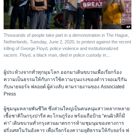
เรียนรู้ภาษาอังกฤษ
พอดคาสต์
ติดตามเรา
Thousands of people take part in a demonstration in The Hague,
Netherlands, Tuesday, June 2, 2020, to protest against the recent
killing of George Floyd, police violence and institutionalized
racism. Floyd, a black man, died in police custody in…
เลือกภาษา
ผู้ประท้วงจากทั่วทุกมุมโลก ออกมาเดินขบวนเพื่อเรียกร้อง
ความเป็นธรรมให้กับการใช้ความรุนแรงของตำรวจอเมริกัน
กับนายจอร์จ ฟลอยด์ ผู้ล่วงลับ ตามรายงานของ Associated
Press
ผู้ชุมนุมหลายพันชีวิต ซึ่งส่วนใหญ่เป็นคนหนุ่มสาวหลากหลาย
เชื้อชาติในกรุงปารีส ตะโกนกู่ร้อง พร้อมถือป้าย “คนผิวสีก็มี
ค่า” เดินขบวนทั่วกรุงสวนมาตรการห้ามชุมนุมของทางการ
ฝรั่งเศสในวันอังคาร เพื่อเรียกร้องความยุติธรรมให้กับจอร์จ ฟ