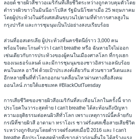
ลอยด์ ชายผิวสีชาวอเมริกันที่เสียชีวิตระหว่างถูกควบคุมตัวโดย
ตำรวจผิวขาวในมินนีอาโปลิส รัฐมินนิโซตาเมื่อ 25 พฤษภาคม
โดยผู้ประท้วงในฝรั่งเศสเดินขบวนไปตามที่ทำการศาลสูงใน
กรุงปารีส และการชุมนุมเป็นไปอย่างสงบเรียบร้อย
ส่วนที่ออสเตรเลีย ผู้ประท้วงที่นครซิดนีย์ราว 3,000 คน
พร้อมใจตะโกนคำว่า I can't breathe หรือ ฉันหายใจไม่ออก
เช่นเดียวกับการประท้วงของผู้คนในเมืองศาลโลก ที่กรุงเฮก
ของเนเธอร์แลนด์ และมีการชุมนุมของชาวอิสราเอลนับร้อย
คนในเทล อาวีฟ ด้วยเป้าประสงค์เดียวกัน ส่วนชาวสวีเดนและ
อีกหลายพื้นที่ทั่วโลกออกมาเคลื่อนไหวผ่านทางสื่อสังคม
ออนไลน์ ภายใต้แฮชแทค #BlackOutTuesday
การเสียชีวิตของชายผิวสีอเมริกันที่สะเทือนโลกในครั้งนี้ จาก
ประโยคในวาระสุดท้าย I can't breathe ได้สะท้อนถึงปัญหา
ความอยุติธรรมต่อคนผิวสีทั่วโลก เพราะเหตุการณ์นี้คล้ายกับ
กรณีที่ชายผิวสี อาดามา ทราโอเร ชาวฝรั่งเศสเชื้อสายเสียชีวิต
ระหว่างถูกจับกุมโดยตำรวจฝรั่งเศสเมื่อปี 2016 และ I can't
breathe คือประโยคสุดท้ายที่เขากล่าวก่อนสิ้นใจ ได้สร้างแรง