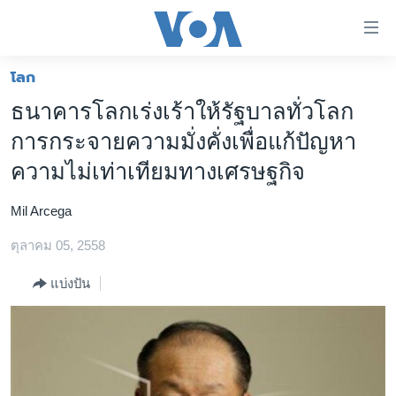
ลิ้งค์
เชื่อม
ต่อ
โลก
หน้าหลัก
ข้าม
ธนาคารโลกเร่งเร้าให้รัฐบาลทั่วโลก
ไป
โลก
การกระจายความมั่งคั่งเพื่อแก้ปัญหา
เนื้อหา
เอเชีย
หลัก
ความไม่เท่าเทียมทางเศรษฐกิจ
สหรัฐฯ
ข้าม
ไป
Mil Arcega
ไทย
หน้า
ตุลาคม 05, 2558
ธุรกิจ
หลัก
ข้าม
วิทยาศาสตร์
แบ่งปัน
ไป
สังคมและสุขภาพ
ที่
การ
ไลฟ์สไตล์
ค้นหา
ตรวจสอบข่าว