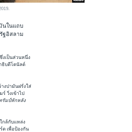
2019.
ำมันในแถบ
มรัฐอิสลาม
่งเป็นส่วนหนึ่ง
ิบดีโดนัลด์
งปามันฝรั่งใส่
มร์ วิ่งเข้าไป
รัมป์หักหลัง
ใกล้กับแหล่ง
์ด เพื่อป้องกัน