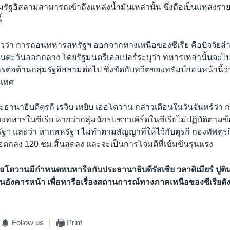
่มรัฐอิสลามสามารถเข้าถึงแหล่งน้ำมันเหล่านั้น ซึ่งถือเป็นแหล่งร
้
่าวว่า การถอนทหารสหรัฐฯ ออกจากทางเหนือของซีเรีย คือปัจจัยสำ
ในตะวันออกกลาง โดยรัฐมนตรีเอสเปอร์ระบุว่า ทหารเหล่านั้นจ
ิการต่อต้านกลุ่มรัฐอิสลามต่อไป ซึ่งขัดกับทวีตของทรัมป์ก่อนหน้านี
ะเทศ
ธานาธิบดีตุรกี เรจิบ เทยิบ เออโดวาน กล่าวเตือนในวันจันทร์ว่า 
ทางทหารในซีเรีย หากว่ากลุ่มนักรบชาวเคิร์ดในซีเรียไม่ปฏิบัติตามข้
รัฐฯ และว่า หากสหรัฐฯ ไม่ทำตามสัญญาที่ให้ไว้กับตุรกี กองทัพตุรก
ข้อตกลง 120 ชม.สิ้นสุดลง และจะเป็นการโจมตีที่เข้มข้นรุนแรง
โดวานมีกำหนดพบหารือกับประธานาธิบดีรัสเซีย วลาดิเมียร์ ปูติน 
อังคารหน้า เพื่อหารือเรื่องสถานการณ์ทางภาคเหนือของซีเรียดั
Follow us
Print