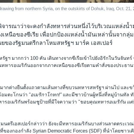
drawing from northern Syria, on the outskirts of Dohuk, Iraq, Oct. 21, 
พิจารณาว่าจะคงกำลังทหารส่วนหนึ่งไว้บริเวณแหล่งน้
เหนือของซีเรีย เพื่อปกป้องแหล่งน้ำมันเหล่านั้นจากลุ่
ผยของรัฐมนตรีกลาโหมสหรัฐฯ มาร์ค เอสเปอร์
ฯ มากกว่า 100 คัน เดินทางจากซีเรียเข้าไปยังอิรักในวันจันทร์ ซึ
หารอเมริกันออกจากภาคเหนือของซีเรียตามคำสั่งของประธานาธ
มากต่างยืนตั้งแถวตามเส้นทางที่ขบวนทหารสหรัฐฯ ผ่านไป และขว้า
ร้อมตะโกนว่า
"อเมริกาโกหก!"
และมีชาวบ้านผู้หนึ่งที่หมู่บ้านทัล ทั
อเมริกันพร้อมชูป้ายที่มีใจความว่า
"ขอบคุณทหารอเมริกัน แต่ท
ัฐมนตรีเอสเปอร์กล่าวว่า ยังจะมีทหารอเมริกันบางส่วนลาดตระเวณ
ื้นที่ของกองกำลัง Syrian Democratic Forces (SDF) ที่นำโดยชาวเคิร