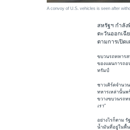
A convoy of U.S. vehicles is seen after with
สหรัฐฯ กำลัง
ตะวันออกเฉียง
ตามการเปิดเ
ขบวนรถทหารสหรัฐ
ของแผนการถอนท
ทรัมป์
ชาวเคิร์ดจำนวน
ทหารเหล่านั้นพ
ขวางขบวนรถทหาร
เรา"
อย่างไรก็ตาม ร
น้ำมันที่อยู่ในพ