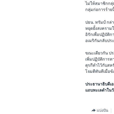
ไม่ให้สมาชิกกลุ
กลุ่มก่อการร้ายนี
ปธน. ทรัมป์ กล
หยุดยั้งสงคราม
อิรักเพื่อปฏิบัต
อเมริกันกลับปร
ขณะเดียวกัน ประ
เพิ่มปฏิบัติการ
ตุรกีทำไว้กับสห
โจมตีทันทีเมื่อ
ประธานาธิบดีเออ
แถบทะเลดำในวัน
แบ่งปัน