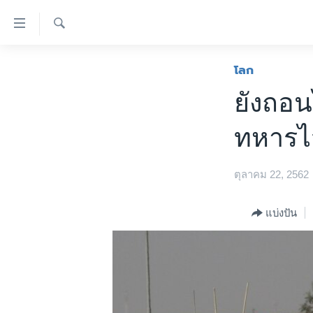
ลิ้งค์
เชื่อม
ค้นหา
ต่อ
หน้าหลัก
โลก
ข้าม
โลก
ยังถอน
ไป
เอเชีย
เนื้อหา
ทหารไว
หลัก
สหรัฐฯ
ข้าม
ไทย
ไป
ตุลาคม 22, 2562
หน้า
ธุรกิจ
หลัก
วิทยาศาสตร์
แบ่งปัน
ข้าม
ไป
สังคมและสุขภาพ
ที่
ไลฟ์สไตล์
การ
ตรวจสอบข่าว
ค้นหา