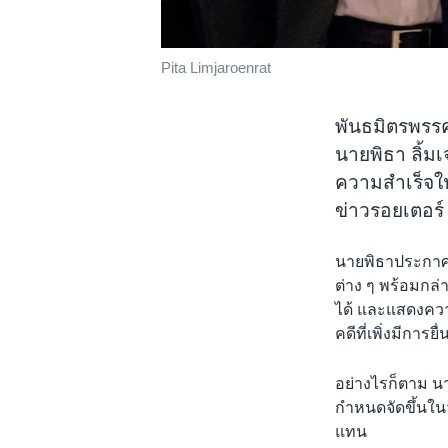
Pita Limjaroenrat
พันธมิตรพรรค
นายพิธา ลิ้ม
ความสำเร็จใ
ข่าวรอยเตอร์
นายพิธาประกาศย้
ต่าง ๆ พร้อมกล่
ได้ และแสดงควา
คดีที่เพิ่งมีการ
อย่างไรก็ตาม น
กำหนดจัดขึ้นในว
แทน