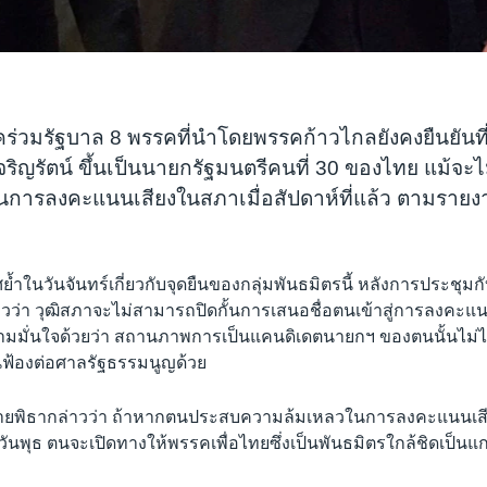
ร่วมรัฐบาล 8 พรรคที่นำโดยพรรคก้าวไกลยังคงยืนยันที
เจริญรัตน์ ขึ้นเป็นนายกรัฐมนตรีคนที่ 30 ของไทย แม้จะ
นการลงคะแนนเสียงในสภาเมื่อสัปดาห์ที่แล้ว ตามราย
ำในวันจันทร์เกี่ยวกับจุดยืนของกลุ่มพันธมิตรนี้ หลังการประชุ
าวว่า วุฒิสภาจะไม่สามารถปิดกั้นการเสนอชื่อตนเข้าสู่การลงคะแน
มมั่นใจด้วยว่า สถานภาพการเป็นแคนดิเดตนายกฯ ของตนนั้นไม่
ยื่นฟ้องต่อศาลรัฐธรรมนูญด้วย
ายพิธากล่าวว่า ถ้าหากตนประสบความล้มเหลวในการลงคะแนนเสีย
ันพุธ ตนจะเปิดทางให้พรรคเพื่อไทยซึ่งเป็นพันธมิตรใกล้ชิดเป็นแ