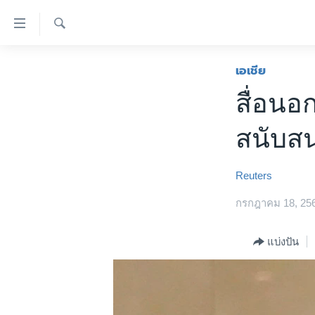
ลิ้งค์
เชื่อม
ค้นหา
ต่อ
หน้าหลัก
เอเชีย
ข้าม
โลก
สื่อนอ
ไป
เอเชีย
เนื้อหา
สนับสนุ
หลัก
สหรัฐฯ
ข้าม
ไทย
ไป
Reuters
หน้า
ธุรกิจ
หลัก
กรกฎาคม 18, 25
วิทยาศาสตร์
ข้าม
ไป
สังคมและสุขภาพ
แบ่งปัน
ที่
ไลฟ์สไตล์
การ
ตรวจสอบข่าว
ค้นหา