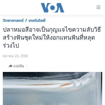
ลิ้งค์
เชื่อม
ต่อ
วิทยาศาสตร์ / เทคโนโลยี
หน้าหลัก
ข้าม
ปลาหมอสีอาจเป็นกุญแจไขความลับวิธี
ไป
โลก
สร้างฟันชุดใหม่ให้งอกแทนฟันที่หลุด
เนื้อหา
เอเชีย
หลัก
ร่วงไป
สหรัฐฯ
ข้าม
ไป
ตุลาคม 23, 2558
ไทย
หน้า
ธุรกิจ
แบ่งปัน
หลัก
ข้าม
วิทยาศาสตร์
ไป
สังคมและสุขภาพ
ที่
การ
ไลฟ์สไตล์
ค้นหา
ตรวจสอบข่าว