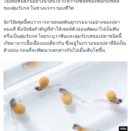
โยงสัมพันธ์กันอย่างน่าสนใจ ระหว่างเซลล์ของฟันกับเซลล์
ของตุ่มรับรส ในช่วงแรกๆ ของชีวิต
นักวิจัยชุดนี้พบว่าการถ่ายทอดพันธุกรรมบางอย่างของปลา
หมอสี คือปัจจัยสำคัญที่ทำให้เซลล์ตัวอ่อนพัฒนาไปเป็นฟัน
หรือเป็นตุ่มรับรส โดยระบุว่าฟันและตุ่มรับรสของปลาชนิดนี้
เกิดมาจากเนื้อเยื่อแบบเดียวกัน ซึ่งอยู่ในกรามของปลาที่ยังเป็น
ตัวอ่อน ก่อนที่จะพัฒนาแตกต่างกันไปเมื่อเติบโตขึ้น