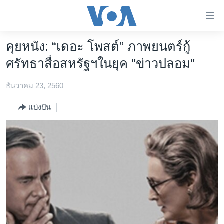
ลิ้งค์
เชื่อม
ต่อ
คุยหนัง: “เดอะ โพสต์” ภาพยนตร์กู้
หน้าหลัก
ข้าม
ศรัทธาสื่อสหรัฐฯในยุค "ข่าวปลอม"
ไป
โลก
เนื้อหา
ธันวาคม 23, 2560
เอเชีย
หลัก
สหรัฐฯ
ข้าม
แบ่งปัน
ไป
ไทย
หน้า
ธุรกิจ
หลัก
ข้าม
วิทยาศาสตร์
ไป
สังคมและสุขภาพ
ที่
การ
ไลฟ์สไตล์
ค้นหา
ตรวจสอบข่าว