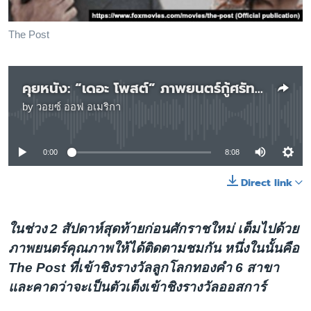
เรียนรู้ภาษาอังกฤษ
พอดคาสต์
The Post
ติดตามเรา
คุยหนัง: “เดอะ โพสต์” ภาพยนตร์กู้ศรัทธาสื่อสหรัฐฯในยุค "ข่าวปลอม"
by
วอยซ์ ออฟ อเมริกา
No media source currently available
เลือกภาษา
0:00
8:08
Direct link
ในช่วง 2 สัปดาห์สุดท้ายก่อนศักราชใหม่ เต็มไปด้วย
ภาพยนตร์คุณภาพให้ได้ติดตามชมกัน หนึ่งในนั้นคือ
The Post ที่เข้าชิงรางวัลลูกโลกทองคำ 6 สาขา
และคาดว่าจะเป็นตัวเต็งเข้าชิงรางวัลออสการ์