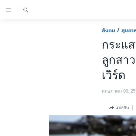
ลิ้งค์
เชื่อม
ค้นหา
ต่อ
หน้าหลัก
สังคม / สุขภา
ข้าม
โลก
กระแส 
ไป
เอเชีย
เนื้อหา
ลูกสาว
หลัก
สหรัฐฯ
ข้าม
ไทย
เวิร์ด
ไป
หน้า
ธุรกิจ
หลัก
พฤษภาคม 06, 25
วิทยาศาสตร์
ข้าม
ไป
สังคมและสุขภาพ
แบ่งปัน
ที่
ไลฟ์สไตล์
การ
ตรวจสอบข่าว
ค้นหา