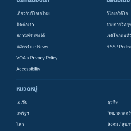
บริการของเรา
มัลติมีเดีย
เกี่ยวกับวีโอเอไทย
วีโอเอวิดีโอ
ติดต่อเรา
รายการวิทยุ
สถานีที่รับฟังได้
เรดิโอออนทีว
สมัครรับ e-News
RSS / Podca
VOA's Privacy Policy
Accessibility
หมวดหมู่
ติดตามเรา
เอเชีย
ธุรกิจ
สหรัฐฯ
วิทยาศาสตร์
โลก
สังคม / สุข
เลือกภาษา