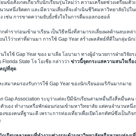
ยนข้อสังเกตเกี่ยวกับนักเรียนรุ่นใหม่ว่า ความเครียดช่วงเตรียมตัว
นวนหนึ่งจิตตก และมีความเสี่ยงที่จะดำเนินชีวิตมหาวิทยาลัยไปในเ
ง เช่น การขาดความยับยั้งชั่งใจในการดื่มแอลกอฮอล์
กตำราก่อนเข้ามาเรียน เป็นวิธีหนึ่งที่สามารถเลี่ยงผลด้านลบเหล่า
ยนไว้ว่าเท่าที่ผ่านมา การใช้ Gap Year สร้างผลลัพธ์ที่ดีในกลุ่มน
ินใจใช้ Gap Year ของ มาเลีย โอบามา ทางผู้อำนวยการฝ่ายวิจัยร
Florida State โจ โอเชีย กล่าวว่า
ข่าวนี้จุดกระแสความสนใจเรื่อ
หญ่ที่สุด
ิจและสมาคมรองรับการใช้ Gap Year ของนักเรียนอเมริกันมากมาย
Gap Association ระบุว่าแต่ละปีมีนักเรียนสามหมื่นถึงสี่หมื่นคน เ
าตัวเอง ทำงานหรือพักผ่อนก่อนเข้ามหาวิทยาลัย แต่คนจำนวนหนึ่ง
ื่องของคนที่ฐานะดี เพราะการท่องเที่ยวเพื่อเปิดโลกทัศน์ซึ่งเป็นกิ
ย
ีนักเรียนหลายคนที่ทำงานช่วงรอเข้ามหาวิทยาลัยหรือหาทุนท่องเท