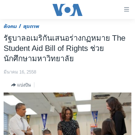
ลิ้งค์
เชื่อม
ต่อ
สังคม / สุขภาพ
หน้าหลัก
ข้าม
รัฐบาลอเมริกันเสนอร่างกฏหมาย The
ไป
โลก
Student Aid Bill of Rights ช่วย
เนื้อหา
เอเชีย
หลัก
นักศึกษามหาวิทยาลัย
สหรัฐฯ
ข้าม
ไป
มีนาคม 16, 2558
ไทย
หน้า
ธุรกิจ
แบ่งปัน
หลัก
ข้าม
วิทยาศาสตร์
ไป
สังคมและสุขภาพ
ที่
การ
ไลฟ์สไตล์
ค้นหา
ตรวจสอบข่าว