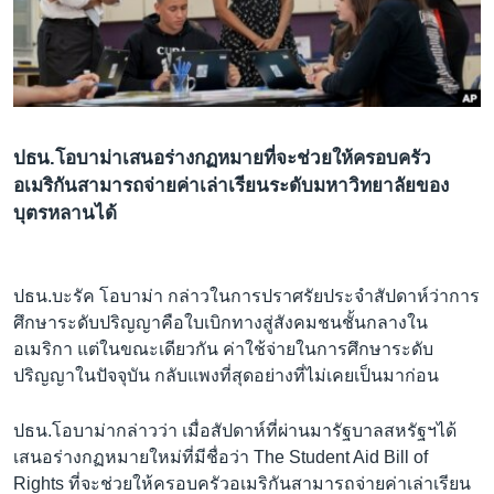
เรียนรู้ภาษาอังกฤษ
พอดคาสต์
ติดตามเรา
ปธน.โอบาม่าเสนอร่างกฏหมายที่จะช่วยให้ครอบครัว
อเมริกันสามารถจ่ายค่าเล่าเรียนระดับมหาวิทยาลัยของ
บุตรหลานได้
เลือกภาษา
ปธน.บะรัค โอบาม่า กล่าวในการปราศรัยประจำสัปดาห์ว่าการ
ศึกษาระดับปริญญาคือใบเบิกทางสู่สังคมชนชั้นกลางใน
อเมริกา แต่ในขณะเดียวกัน ค่าใช้จ่ายในการศึกษาระดับ
ปริญญาในปัจจุบัน กลับแพงที่สุดอย่างที่ไม่เคยเป็นมาก่อน
ปธน.โอบาม่ากล่าวว่า เมื่อสัปดาห์ที่ผ่านมารัฐบาลสหรัฐฯได้
เสนอร่างกฏหมายใหม่ที่มีชื่อว่า The Student Aid Bill of
Rights ที่จะช่วยให้ครอบครัวอเมริกันสามารถจ่ายค่าเล่าเรียน