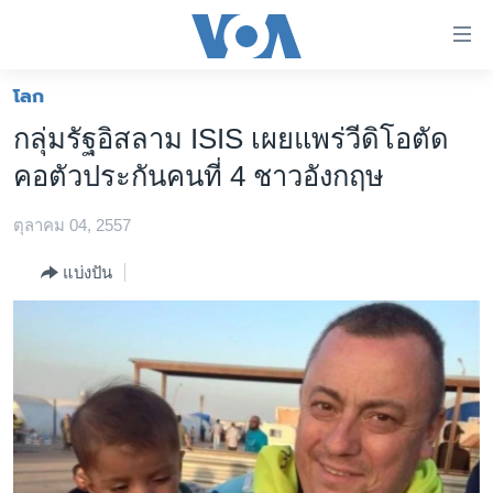
ลิ้งค์
เชื่อม
ต่อ
โลก
หน้าหลัก
ข้าม
กลุ่มรัฐอิสลาม ISIS เผยแพร่วีดิโอตัด
ไป
โลก
คอตัวประกันคนที่ 4 ชาวอังกฤษ
เนื้อหา
เอเชีย
หลัก
ตุลาคม 04, 2557
สหรัฐฯ
ข้าม
ไป
ไทย
แบ่งปัน
หน้า
ธุรกิจ
หลัก
ข้าม
วิทยาศาสตร์
ไป
สังคมและสุขภาพ
ที่
การ
ไลฟ์สไตล์
ค้นหา
ตรวจสอบข่าว