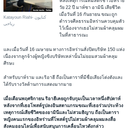
หลังเหตุการณ์ที่มีสตรีชาวอิหร่าย
วัย 22 ปี มาห์ซา อามินี เสียชีวิต
เมื่อวันที่ 16 กันยายน ขณะถูก
Katayoun Riahi- کتایون
ตำรวจศีลธรรมอิหร่านควบคุมตัว
ریاحی
ไว้เนื่องจากเธอไม่สวมผ้าคลุมผม
ในที่สาธารณะ
และเมื่อวันที่ 16 เมษายน ทางการอิหร่านสั่งปิดบริษัท 150 แห่ง
เนื่องจากลูกจ้างผู้หญิงขิงบริษัทเหล่านั้นไม่ยอมสวมผ้าคลุม
ศีรษะ
สำหรับบาห์ราม และริอาฮี ถือเป็นดาราที่มีชื่อเสียงโด่งดังและ
ได้รับรางวัลด้านการแสดงมากมาย
เมื่อเดือนพฤศจิกายน ริอาฮีเคยถูกจับกุมเป็นเวลาหนึ่งสัปดาห์
หลังจากที่เธอโพสต์รูปลงอินสตาแกรมขณะที่เธอร่วมประท้วง
เหตุการณ์เสียชีวิตของอามินีและไม่สวมฮิญาบ ถือเป็นดารา
หญิงคนแรกของอิหร่านที่โพสต์รูปไม่สวมผ้าคลุมผมลงสื่อ
สังคมออนไลน์เพื่อสนับสนุนการเคลื่อนไหวดังกล่าว