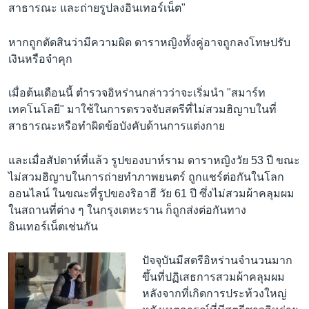
สาธารณะ และถ่ายรูปลงอินเทอร์เน็ต"
หากถูกตัดสินว่ามีความผิด ดาราหญิงทั้งคู่อาจถูกลงโทษปรับ
เงินหรือจำคุก
เมื่อต้นเดือนนี้ ตำรวจอิหร่านกล่าวว่าจะเริ่มนำ "สมาร์ท
เทคโนโลยี" มาใช้ในการตรวจจับสตรีที่ไม่สวมฮิญาบในที่
สาธารณะหรือทำผิดข้อบังคับด้านการแต่งกาย
และเมื่อสัปดาห์ที่แล้ว รูปของบาห์ราม ดาราหญิงวัย 53 ปี ขณะ
ไม่สวมฮิญาบในการถ่ายทำภาพยนตร์ ถูกแชร์ต่อกันในโลก
ออนไลน์ ในขณะที่รูปของริอาฮี วัย 61 ปี ซึ่งไม่สวมผ้าคลุมผม
ในสถานที่ต่าง ๆ ในกรุงเตหะราน ก็ถูกส่งต่อกันทาง
อินเทอร์เน็ตเช่นกัน
ปัจจุบันมีสตรีอิหร่านจำนวนมาก
ขึ้นที่ปฏิเสธการสวมผ้าคลุมผม
หลังจากที่เกิดการประท้วงใหญ่