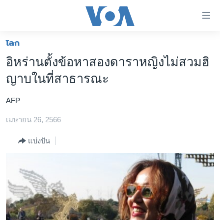
ลิ้งค์
เชื่อม
ต่อ
โลก
หน้าหลัก
ข้าม
อิหร่านตั้งข้อหาสองดาราหญิงไม่สวมฮิ
ไป
โลก
ญาบในที่สาธารณะ
เนื้อหา
เอเชีย
หลัก
AFP
สหรัฐฯ
ข้าม
ไป
เมษายน 26, 2566
ไทย
หน้า
ธุรกิจ
แบ่งปัน
หลัก
ข้าม
วิทยาศาสตร์
ไป
สังคมและสุขภาพ
ที่
การ
ไลฟ์สไตล์
ค้นหา
ตรวจสอบข่าว