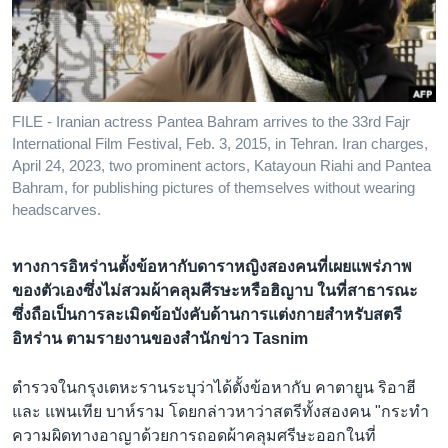
เรียนรู้ภาษาอังกฤษ
พอดคาสต์
ติดตามเรา
FILE - Iranian actress Pantea Bahram arrives to the 33rd Fajr
International Film Festival, Feb. 3, 2015, in Tehran. Iran charges,
April 24, 2023, two prominent actors, Katayoun Riahi and Pantea
Bahram, for publishing pictures of themselves without wearing
เลือกภาษา
headscarves.
ทางการอิหร่านตั้งข้อหากับดาราหญิงสองคนที่เผยแพร่ภาพ
ของตัวเองซึ่งไม่สวมผ้าคลุมศีรษะหรือฮิญาบ ในที่สาธารณะ
ซึ่งถือเป็นการละเมิดข้อบังคับด้านการแต่งกายสำหรับสตรี
อิหร่าน ตามรายงานของสำนักข่าว Tasnim
ตำรวจในกรุงเตหะรานระบุว่าได้ตั้งข้อหากับ คาตายูน ริอาฮี
และ แพนเทีย บาห์ราม โดยกล่าวหาว่าสตรีทั้งสองคน "กระทำ
ความผิดทางอาญาด้วยการถอดผ้าคลุมศรีษะออกในที่