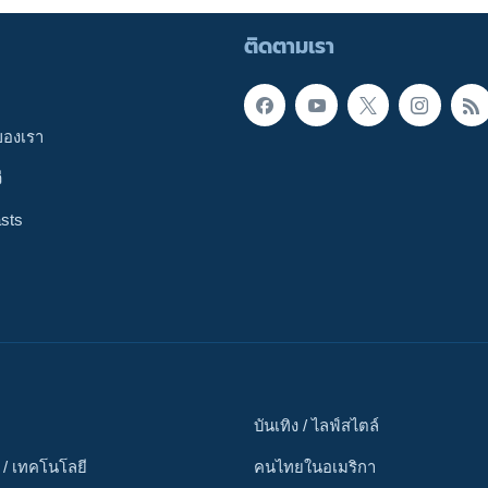
ติดตามเรา
ของเรา
ี
sts
บันเทิง / ไลฟ์สไตล์
 / เทคโนโลยี
คนไทยในอเมริกา