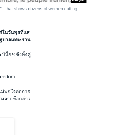
n" - that shows dozens of women cutting
นวันพุธที่เเส
รัฐบาลเตหะราน
น็อช ซึ่งทั้งคู่
Freedom
ไม่พอใจต่อการ
รรมจากข้อกล่าว