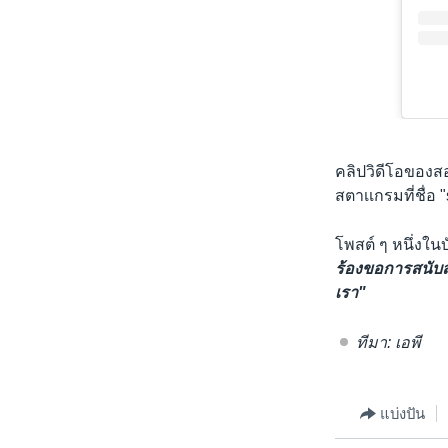
คลิปวิดีโอของสอ
สตาเเกรมที่ชื่อ
โพสต์ ๆ หนึ่งใน
ร้องขอการสนับส
เรา"
ทีมา: เอพี
แบ่งปัน