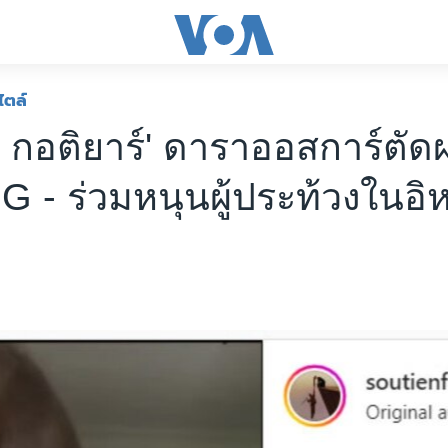
ไตล์
ง กอติยาร์' ดาราออสการ์ตัด
IG - ร่วมหนุนผู้ประท้วงในอิ