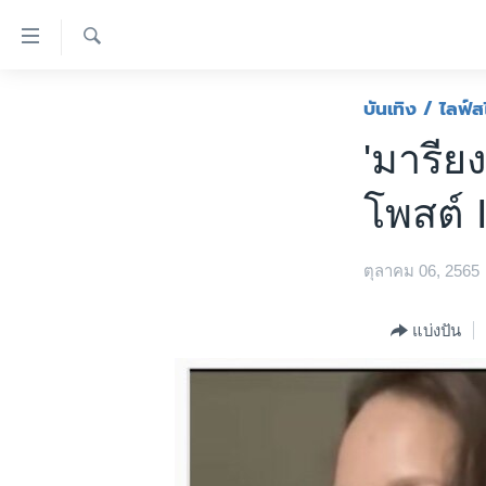
ลิ้งค์
เชื่อม
ค้นหา
ต่อ
หน้าหลัก
บันเทิง / ไลฟ์ส
ข้าม
โลก
'มารีย
ไป
เอเชีย
เนื้อหา
โพสต์ 
หลัก
สหรัฐฯ
ข้าม
ไทย
ไป
ตุลาคม 06, 2565
หน้า
ธุรกิจ
หลัก
วิทยาศาสตร์
แบ่งปัน
ข้าม
ไป
สังคมและสุขภาพ
ที่
ไลฟ์สไตล์
การ
ตรวจสอบข่าว
ค้นหา