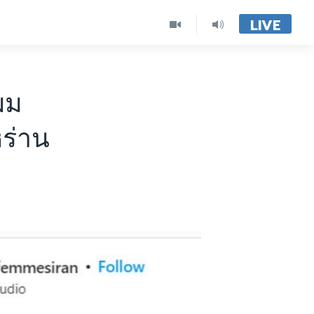
LIVE
ผม
หร่าน