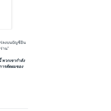
พร่ลงบนบัญชีอิน
หร่าน"
านี้ พวกเขากำลัง
วยการตัดผมของ