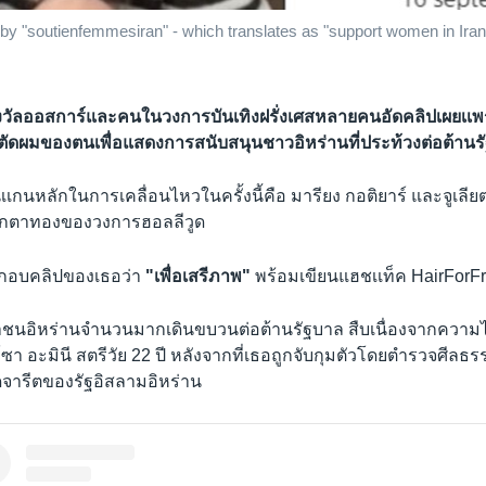
 by "soutienfemmesiran" - which translates as "support women in Ira
วัลออสการ์และคนในวงการบันเทิงฝรั่งเศสหลายคนอัดคลิปเผยเเพร่ใ
ัดผมของตนเพื่อแสดงการสนับสนุนชาวอิหร่านที่ประท้วงต่อต้าน
เเกนหลักในการเคลื่อนไหวในครั้งนี้คือ มารียง กอติยาร์ และจูเลียต บิ
ุ๊กตาทองของวงการฮอลลีวูด
ะกอบคลิปของเธอว่า
"เพื่อเสรีภาพ"
พร้อมเขียนแฮชเเท็ค HairFor
าชนอิหร่านจำนวนมากเดินขบวนต่อต้านรัฐบาล สืบเนื่องจากความ
์ซา อะมินี สตรีวัย 22 ปี หลังจากที่เธอถูกจับกุมตัวโดยตำรวจศีลธ
ผิดจารีตของรัฐอิสลามอิหร่าน