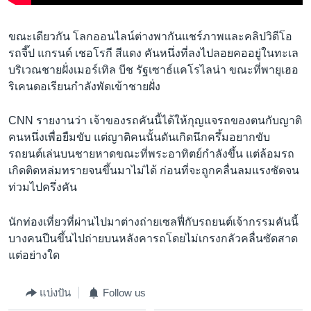
ขณะเดียวกัน โลกออนไลน์ต่างพากันแชร์ภาพและคลิปวิดีโอ
รถจี๊ป แกรนด์ เชอโรกี สีแดง คันหนึ่งที่ลงไปลอยคออยู่ในทะเล
บริเวณชายฝั่งเมอร์เทิล บีช รัฐเซาธ์แคโรไลน่า ขณะที่พายุเฮอ
ริเคนดอเรียนกำลังพัดเข้าชายฝั่ง
CNN รายงานว่า เจ้าของรถคันนี้ได้ให้กุญแจรถของตนกับญาติ
คนหนึ่งเพื่อยืมขับ แต่ญาติคนนั้นดันเกิดนึกครึ้มอยากขับ
รถยนต์เล่นบนชายหาดขณะที่พระอาทิตย์กำลังขึ้น แต่ล้อมรถ
เกิดติดหล่มทรายจนขึ้นมาไม่ได้ ก่อนที่จะถูกคลื่นลมแรงซัดจน
ท่วมไปครึ่งคัน
นักท่องเที่ยวที่ผ่านไปมาต่างถ่ายเซลฟี่กับรถยนต์เจ้ากรรมคันนี้
บางคนปีนขึ้นไปถ่ายบนหลังคารถโดยไม่เกรงกลัวคลื่นซัดสาด
แต่อย่างใด
แบ่งปัน
Follow us