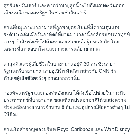
ศุกร์และวันเสาร์ และคาดว่าพายุลูกนี้จะไปถึงแถบตะวันออก
เฉียงเหนือของสหรัฐฯ ในช่วงเช้าวันเสาร์
ส่วนที่หมู่เกาะบาฮามาสที่ถูกพายุดอเรียนที่ม่ีความรุนแรง
ระดับ 5 ถล่มเมื่อวันอาทิตย์ที่ผ่านมา เวลานี้องค์กรบรรเทาทุกข์
ต่างๆ กำลังเร่งเข้าไปค้นหาและช่วยเหลือผู้ประสบภัย โดย
เฉพาะที่เกาะอบาโค และเกาะแกรนด์บาฮามาส
ล่าสุดตัวเลขผู้เสียชีวิตในบาฮามาสอยู่ที่ 30 คน ซึ่งนายก
รัฐมนตรีบาฮามาส นายฮูเบิร์ท มินนิส กล่าวกับ CNN ว่า
ตัวเลขผู้เสียชีวิตจริงๆ อาจมากกว่านั้น
กองทัพสหรัฐฯ และกองทัพอังกฤษ ได้ส่งเรือไปช่วยในภารกิจ
บรรเทาทุกข์ที่บาฮามาส ขณะที่สหประชาชาติได้ขนส่งความ
ช่วยเหลือทางอาหารจำนวน 8 ตัน และอุปกรณ์สื่อสารต่างๆ ไป
ให้ด้วย
ส่วนเรือสำราญของบริษัท Royal Caribbean และ Walt Disney