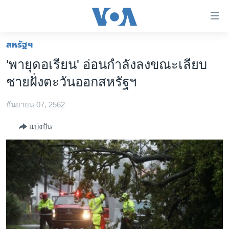
ลิ้งค์
เชื่อม
ต่อ
สหรัฐฯ
หน้าหลัก
ข้าม
'พายุดอเรียน' อ่อนกำลังลงขณะเลียบ
ไป
โลก
ชายฝั่งตะวันออกสหรัฐฯ
เนื้อหา
เอเชีย
หลัก
กันยายน 07, 2562
สหรัฐฯ
ข้าม
ไป
ไทย
แบ่งปัน
หน้า
ธุรกิจ
หลัก
ข้าม
วิทยาศาสตร์
ไป
สังคมและสุขภาพ
ที่
การ
ไลฟ์สไตล์
ค้นหา
ตรวจสอบข่าว