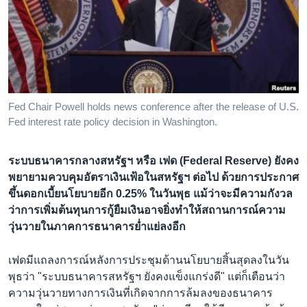
เรียนรู้ภาษาอังกฤษ
พอดคาสต์
ติดตามเรา
Fed Chair Powell holds news conference after the release of U.S.
Fed interest rate policy decision in Washington.
เลือกภาษา
ระบบธนาคารกลางสหรัฐฯ หรือ เฟด (Federal Reserve) ยังคง
พยายามควบคุมอัตราเงินเฟ้อในสหรัฐฯ ต่อไป ด้วยการประกาศ
ขึ้นดอกเบี้ยนโยบายอีก 0.25% ในวันพุธ แม้ว่าจะมีความกังวล
ว่าการเพิ่มต้นทุนการกู้ยืมเงินอาจยิ่งทำให้สถานการณ์ความ
วุ่นวายในภาคการธนาคารย่ำแย่ลงอีก
เฟดมีแถลงการณ์หลังการประชุมด้านนโยบายสิ้นสุดลงในวัน
พุธว่า "ระบบธนาคารสหรัฐฯ ยังคงแข็งแกร่งดี" แต่ก็เตือนว่า
ความวุ่นวายทางการเงินที่เกิดจากการล้มลงของธนาคาร