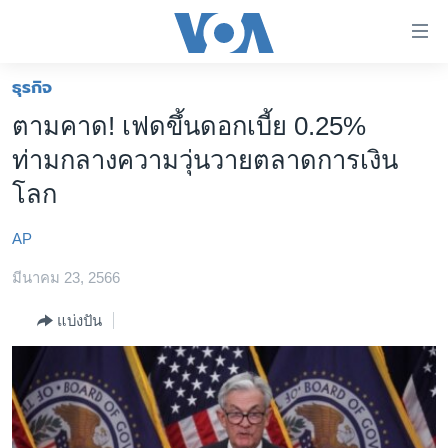
ลิ้งค์
เชื่อม
ต่อ
ธุรกิจ
หน้าหลัก
ข้าม
ตามคาด! เฟดขึ้นดอกเบี้ย 0.25%
ไป
โลก
ท่ามกลางความวุ่นวายตลาดการเงิน
เนื้อหา
เอเชีย
หลัก
โลก
สหรัฐฯ
ข้าม
ไป
AP
ไทย
หน้า
มีนาคม 23, 2566
ธุรกิจ
หลัก
ข้าม
วิทยาศาสตร์
แบ่งปัน
ไป
สังคมและสุขภาพ
ที่
การ
ไลฟ์สไตล์
ค้นหา
ตรวจสอบข่าว