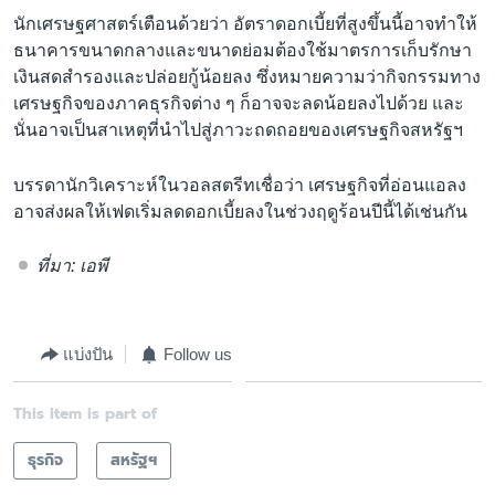
นักเศรษฐศาสตร์เตือนด้วยว่า อัตราดอกเบี้ยที่สูงขึ้นนี้อาจทำให้
ธนาคารขนาดกลางและขนาดย่อมต้องใช้มาตรการเก็บรักษา
เงินสดสำรองและปล่อยกู้น้อยลง ซึ่งหมายความว่ากิจกรรมทาง
เศรษฐกิจของภาคธุรกิจต่าง ๆ ก็อาจจะลดน้อยลงไปด้วย และ
นั่นอาจเป็นสาเหตุที่นำไปสู่ภาวะถดถอยของเศรษฐกิจสหรัฐฯ
บรรดานักวิเคราะห์ในวอลสตรีทเชื่อว่า เศรษฐกิจที่อ่อนแอลง
อาจส่งผลให้เฟดเริ่มลดดอกเบี้ยลงในช่วงฤดูร้อนปีนี้ได้เช่นกัน
ที่มา: เอพี
แบ่งปัน
Follow us
This item is part of
ธุรกิจ
สหรัฐฯ