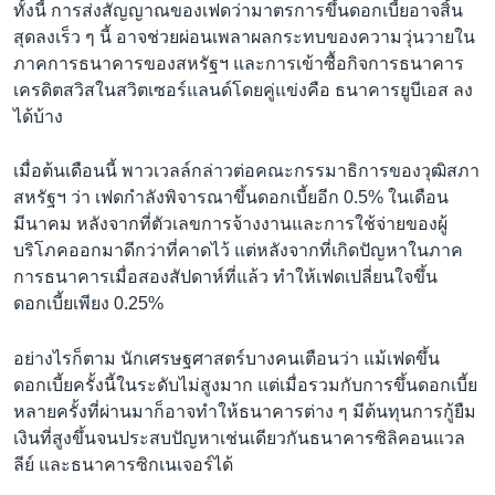
ทั้งนี้ การส่งสัญญาณของเฟดว่ามาตรการขึ้นดอกเบี้ยอาจสิ้น
สุดลงเร็ว ๆ นี้ อาจช่วยผ่อนเพลาผลกระทบของความวุ่นวายใน
ภาคการธนาคารของสหรัฐฯ และการเข้าซื้อกิจการธนาคาร
เครดิตสวิสในสวิตเซอร์แลนด์โดยคู่แข่งคือ ธนาคารยูบีเอส ลง
ได้บ้าง
เมื่อต้นเดือนนี้ พาวเวลล์กล่าวต่อคณะกรรมาธิการของวุฒิสภา
สหรัฐฯ ว่า เฟดกำลังพิจารณาขึ้นดอกเบี้ยอีก 0.5% ในเดือน
มีนาคม หลังจากที่ตัวเลขการจ้างงานและการใช้จ่ายของผู้
บริโภคออกมาดีกว่าที่คาดไว้ แต่หลังจากที่เกิดปัญหาในภาค
การธนาคารเมื่อสองสัปดาห์ที่แล้ว ทำให้เฟดเปลี่ยนใจขึ้น
ดอกเบี้ยเพียง 0.25%
อย่างไรก็ตาม นักเศรษฐศาสตร์บางคนเตือนว่า แม้เฟดขึ้น
ดอกเบี้ยครั้งนี้ในระดับไม่สูงมาก แต่เมื่อรวมกับการขึ้นดอกเบี้ย
หลายครั้งที่ผ่านมาก็อาจทำให้ธนาคารต่าง ๆ มีต้นทุนการกู้ยืม
เงินที่สูงขึ้นจนประสบปัญหาเช่นเดียวกันธนาคารซิลิคอนแวล
ลีย์ และธนาคารซิกเนเจอร์ได้