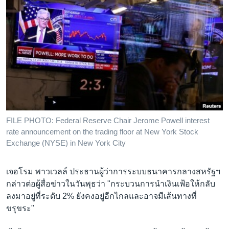
FILE PHOTO: Federal Reserve Chair Jerome Powell interest
rate announcement on the trading floor at New York Stock
Exchange (NYSE) in New York City
เจอโรม พาวเวลล์ ประธานผู้ว่าการระบบธนาคารกลางสหรัฐฯ
กล่าวต่อผู้สื่อข่าวในวันพุธว่า "กระบวนการนำเงินเฟ้อให้กลับ
ลงมาอยู่ที่ระดับ 2% ยังคงอยู่อีกไกลและอาจมีเส้นทางที่
ขรุขระ"