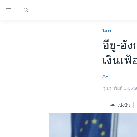
ลิ้งค์
เชื่อม
ค้นหา
ต่อ
หน้าหลัก
โลก
ข้าม
โลก
อียู-อั
ไป
เอเชีย
เนื้อหา
เงินเฟ้
หลัก
สหรัฐฯ
ข้าม
ไทย
ไป
AP
หน้า
ธุรกิจ
หลัก
กุมภาพันธ์ 03, 25
วิทยาศาสตร์
ข้าม
ไป
สังคมและสุขภาพ
แบ่งปัน
ที่
ไลฟ์สไตล์
การ
ตรวจสอบข่าว
ค้นหา