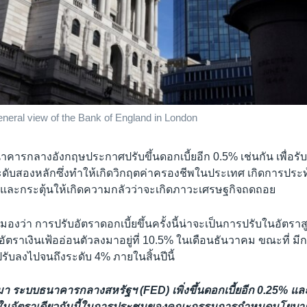
ral view of the Bank of England in London
คารกลางอังกฤษประกาศปรับขึ้นดอกเบี้ยอีก 0.5% เช่นกัน เพื่อรับ
ในระดับสองหลักซึ่งทำให้เกิดวิกฤตค่าครองชีพในประเทศ เกิดการปร
และกระตุ้นให้เกิดความกลัวว่าจะเกิดภาวะเศรษฐกิจถดถอย
องว่า การปรับอัตราดอกเบี้ยขึ้นครั้งนี้น่าจะเป็นการปรับในอัตราสู
ัตราเงินเฟ้ออ่อนตัวลงมาอยู่ที่ 10.5% ในเดือนธันวาคม ขณะที่ ม
ปรับลงไปจนถึงระดับ 4% ภายในสิ้นปีนี้
่านมา ระบบธนาคารกลางสหรัฐฯ (FED) เพิ่งขึ้นดอกเบี้ยอีก 0.25% แ
้นในอัตราเดียวกันนี้ในการประชุมของคณะกรรมการกำหนดนโยบา