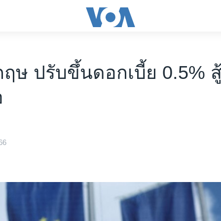
งกฤษ ปรับขึ้นดอกเบี้ย 0.5% สู
อ
66