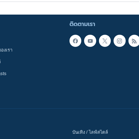
ติดตามเรา
ของเรา
ี
sts
บันเทิง / ไลฟ์สไตล์