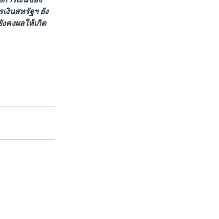
งินสหรัฐฯ ยัง
ังคงผลให้เกิด