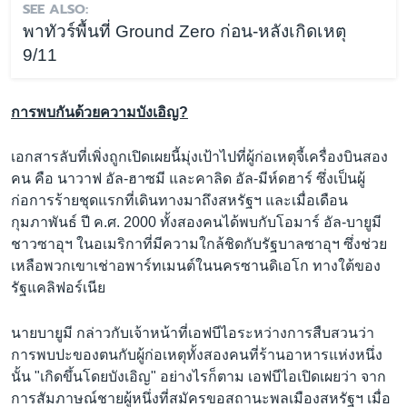
SEE ALSO:
พาทัวร์พื้นที่ Ground Zero ก่อน-หลังเกิดเหตุ
9/11
การพบกันด้วยความบังเอิญ?
เอกสารลับที่เพิ่งถูกเปิดเผยนี้มุ่งเป้าไปที่ผู้ก่อเหตุจี้เครื่องบินสอง
คน คือ นาวาฟ อัล-ฮาซมี และคาลิด อัล-มีห์ดฮาร์ ซึ่งเป็นผู้
ก่อการร้ายชุดแรกที่เดินทางมาถึงสหรัฐฯ และเมื่อเดือน
กุมภาพันธ์ ปี ค.ศ. 2000 ทั้งสองคนได้พบกับโอมาร์ อัล-บายูมี
ชาวซาอุฯ ในอเมริกาที่มีความใกล้ชิดกับรัฐบาลซาอุฯ ซึ่งช่วย
เหลือพวกเขาเช่าอพาร์ทเมนต์ในนครซานดิเอโก ทางใต้ของ
รัฐแคลิฟอร์เนีย
นายบายูมี กล่าวกับเจ้าหน้าที่เอฟบีไอระหว่างการสืบสวนว่า
การพบปะของตนกับผู้ก่อเหตุทั้งสองคนที่ร้านอาหารแห่งหนึ่ง
นั้น "เกิดขึ้นโดยบังเอิญ" อย่างไรก็ตาม เอฟบีไอเปิดเผยว่า จาก
การสัมภาษณ์ชายผู้หนึ่งที่สมัครขอสถานะพลเมืองสหรัฐฯ เมื่อ