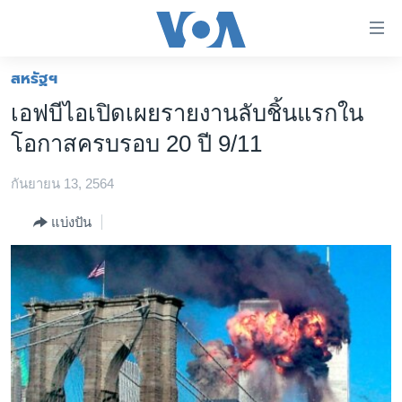
ลิ้งค์
เชื่อม
ต่อ
สหรัฐฯ
หน้าหลัก
ข้าม
เอฟบีไอเปิดเผยรายงานลับชิ้นแรกใน
ไป
โลก
โอกาสครบรอบ 20 ปี 9/11
เนื้อหา
เอเชีย
หลัก
กันยายน 13, 2564
สหรัฐฯ
ข้าม
ไป
ไทย
แบ่งปัน
หน้า
ธุรกิจ
หลัก
ข้าม
วิทยาศาสตร์
ไป
สังคมและสุขภาพ
ที่
การ
ไลฟ์สไตล์
ค้นหา
ตรวจสอบข่าว