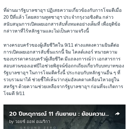
ที่ผ่านมารัฐบาลซาอุฯ ปฏิเสธความเกี่ยวข้องกับการโจมตีเมื่อ
20 ปีที่แล้ว โดยสถานทูตซาอุฯ ประจำกรุงวอชิงตัน กล่าว
สนับสนุนการเปิดเผยเอกสารลับทั้งหมดอย่างเต็มที่ เพื่อยุติข้อ
กล่าวหาที่ไร้หลักฐานและไม่เป็นความจริงนี้
ทางครอบครัวของผู้เสียชีวิตใน 9/11 ต่างแสดงความยินดีต่อ
การเปิดเผยเอกสารลับชิ้นแรกนี้ จิม ไคลด์เลอร์ ทนายความ
ของบรรดาครอบครัวผู้เสียชีวิต มีแถลงการณ์ว่า เอกสารการ
สอบสวนของเอฟบีไอช่วยพิสูจน์ข้อถกเถียงเกี่ยวกับบทบาทของ
รัฐบาลซาอุฯ ในการโจมตีครั้งนี้ ประกอบกับหลักฐานอื่น ๆ ที่
รวบรวมมาได้ ช่วยชี้ให้เห็นว่ากลุ่มอัลเคดาเคลื่อนไหวอยู่ใน
สหรัฐฯ ด้วยความช่วยเหลือจากรัฐบาลซาอุฯ ก่อนที่จะเกิดการ
โจมตี 9/11
20 ปีเหตุการณ์ 11 กันยายน : ย้อนความทรงจำ‘ผู้รอดตาย'คนไทยในตึกเวิร์ลเทรดฯ
by
วอยซ์ ออฟ อเมริกา