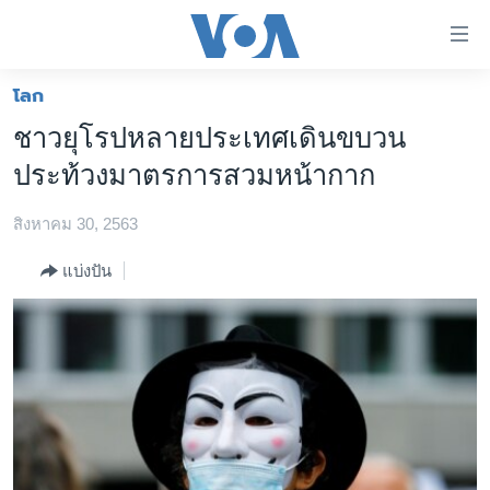
ลิ้งค์
เชื่อม
ต่อ
โลก
หน้าหลัก
ข้าม
ชาวยุโรปหลายประเทศเดินขบวน
ไป
โลก
ประท้วงมาตรการสวมหน้ากาก
เนื้อหา
เอเชีย
หลัก
สิงหาคม 30, 2563
สหรัฐฯ
ข้าม
ไป
ไทย
แบ่งปัน
หน้า
ธุรกิจ
หลัก
ข้าม
วิทยาศาสตร์
ไป
สังคมและสุขภาพ
ที่
การ
ไลฟ์สไตล์
ค้นหา
ตรวจสอบข่าว