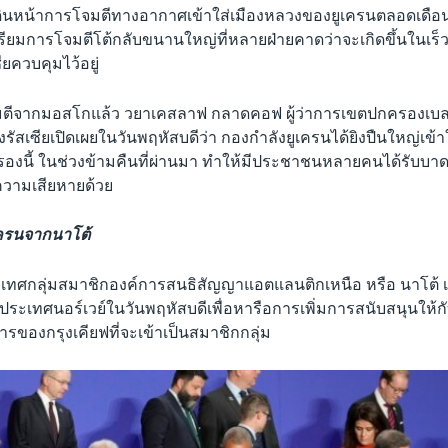
ินหน้าการโจมตีทางอากาศเข้าใส่เมืองหลวงของยูเครนตลอดเด
รียมการโจมตีโต้กลับขนานใหญ่ที่หลายฝ่ายคาดว่าจะเกิดขึ้นในเร็ว ๆ 
ียควบคุมไว้อยู่
ีจากมอสโกแล้ว วยาเคสลาฟ กลาดคอฟ ผู้ว่าการเขตปกครองเบ
สเซียเปิดเผยในวันพฤหัสบดีว่า กองกำลังยูเครนได้ยิงปืนใหญ่เข้า
ครองนี้ ในช่วงข้ามคืนที่ผ่านมา ทำให้มีประชาชนหลายคนได้รับบา
ความเสียหายด้วย
เครนจากนาโต้
ะเทศกลุ่มสมาชิกองค์การสนธิสัญญาแอตแลนติกเหนือ หรือ นาโต้ เ
 ประเทศนอร์เวย์ในวันพฤหัสบดีเพื่อหารือการเพิ่มการสนับสนุนให้
รของกรุงเคียฟที่จะเข้าเป็นสมาชิกกลุ่ม