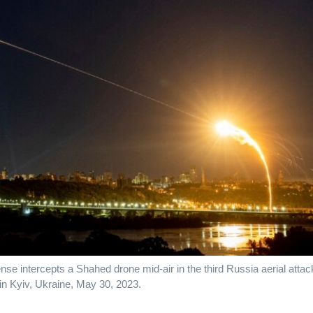
nse intercepts a Shahed drone mid-air in the third Russia aerial attack
 in Kyiv, Ukraine, May 30, 2023.