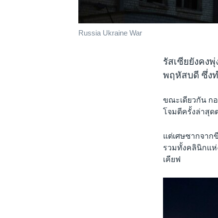
Russia Ukraine War
รัสเซียยังคงพ
พฤหัสบดี ซึ่ง
ขณะเดียวกัน กอง
โจมตีครั้งล่าสุ
แต่เศษซากจากขี
รวมทั้งคลินิกแห
เคียฟ