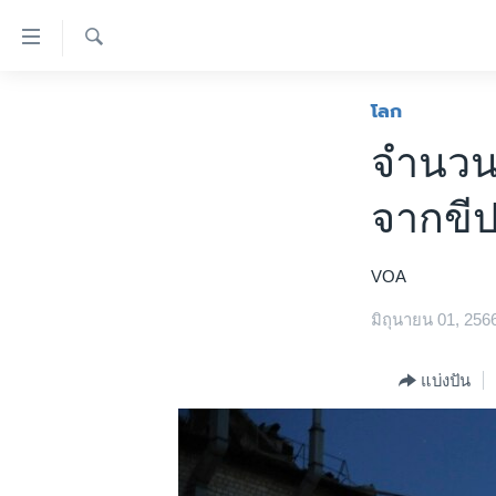
ลิ้งค์
เชื่อม
ค้นหา
ต่อ
หน้าหลัก
โลก
ข้าม
โลก
จำนวนผู
ไป
เอเชีย
เนื้อหา
จากขีป
หลัก
สหรัฐฯ
ข้าม
ไทย
ไป
VOA
หน้า
ธุรกิจ
หลัก
มิถุนายน 01, 256
วิทยาศาสตร์
ข้าม
ไป
สังคมและสุขภาพ
แบ่งปัน
ที่
ไลฟ์สไตล์
การ
ตรวจสอบข่าว
ค้นหา