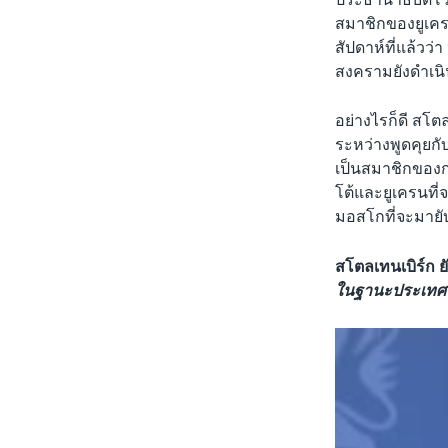
สมาชิกของยูเครน
สัปดาห์ที่แล้วว
สงครามยังดำเนินอ
อย่างไรก็ดี สโต
ระหว่างพูดคุยกับ
เป็นสมาชิกของกล
โต้และยูเครนที่จ
มอสโกที่จะมายับ
สโตลเทนเบิร์ก ย
ในฐานะประเทศท