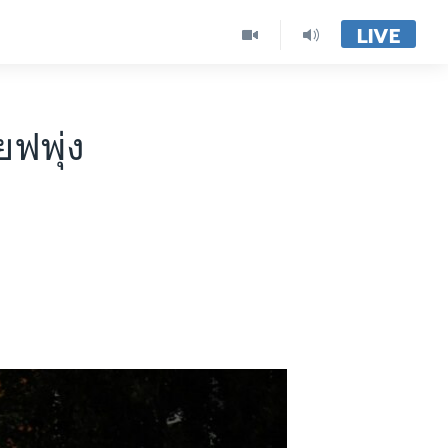
LIVE
ยฟพุ่ง