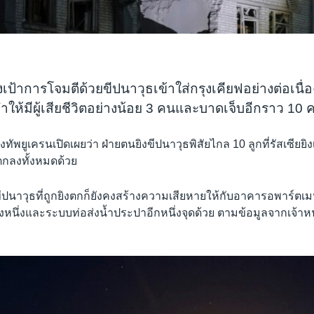
ุ่งเป้าการโจมตีด้วยขีปนาวุธเข้าใส่กรุงเคียฟอย่างต่อเนื่
ทำให้มีผู้เสียชีวิตอย่างน้อย 3 คนและบาดเจ็บอีกราว 10 
ทัพยูเครนเปิดเผยว่า ฝ่ายตนยิงขีปนาวุธพิสัยไกล 10 ลูกที่รัสเซียย
ดตกลงทั้งหมดด้วย
ปนาวุธที่ถูกยิงตกก็ยังคงสร้างความเสียหายให้กับอาคารอพาร์ตเ
่งหนึ่งและระบบท่อส่งน้ำประปาอีกหนึ่งจุดด้วย ตามข้อมูลจากเจ้าหน