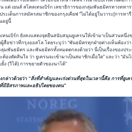
 แต่ เยนส์ สโตลเทนเบิร์ก เลขาธิการของกลุ่มพันธมิตรทางทหารนี้
่า ประเด็นการสมัครสมาชิกของกรุงเคียฟ “ไม่ได้อยู่ในวาระ[การหารือ
ยู่นี้
ลเทนเบิร์ก ยังคงแสดงจุดยืนสนับสนุนยูเครนให้เข้ามาเป็นส่วนหนึ่
ผู้สื่อข่าวที่กรุงออสโล โดยระบุว่า “พันธมิตรทุกฝ่ายต่างเห็นพ้องว่
ุ่มพันธมิตร และพันธมิตรทั้งหมดตกลงด้วยว่า นี่เป็นเรื่องของป
ะต้องตัดสินใจ ว่า ยูเครนจะเข้ามาเป็นสมาชิกเมื่อใด” และว่า “มันไม
ยั้ง (วีโต้) การขยายตัวของนาโต้”
ังกล่าวด้วยว่า
“สิ่งที่สำคัญและเร่งด่วนที่สุดในเวลานี้คือ การที่ยูเ
ี่มีอิสรภาพและอธิปไตยของตน”