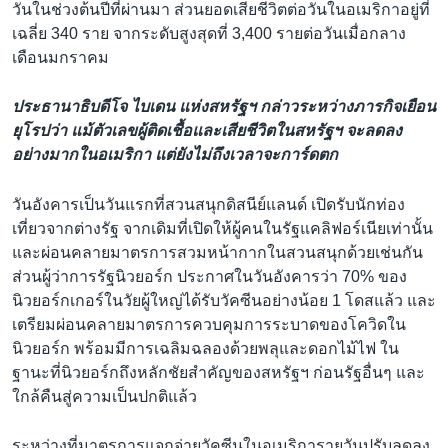
วันในช่วงต้นปีที่ผ่านมา ส่วนยอดเสียชีวิตต่อวันในอเมริกาอยู่ที่
เฉลี่ย 340 ราย จากระดับสูงสุดที่ 3,400 รายต่อวันเมื่อกลาง
เดือนมกราคม
ประธานาธิบดีโจ ไบเดน แห่งสหรัฐฯ กล่าวระหว่างภารกิจเยือน
ยุโรปว่า แม้ตัวเลขผู้ติดเชื้อและเสียชีวิตในสหรัฐฯ จะลดลง
อย่างมากในอเมริกา แต่ยังไม่ถึงเวลาจะการ์ดตก
วันอังคารเป็นวันแรกที่สวนสนุกดิสนีย์แลนด์ เปิดรับนักท่อง
เที่ยวจากต่างรัฐ จากเดิมที่เปิดให้ผู้คนในรัฐแคลิฟอร์เนียเท่านั้น
และผ่อนคลายมาตรการสวมหน้ากากในสวนสนุกด้วยเช่นกัน
ส่วนผู้ว่าการรัฐนิวยอร์ก ประกาศในวันอังคารว่า 70% ของ
นิวยอร์กเกอร์ในวัยผู้ใหญ่ได้รับวัคซีนอย่างน้อย 1 โดสแล้ว และ
เตรียมผ่อนคลายมาตรการควบคุมการระบาดของโควิดใน
นิวยอร์ก พร้อมมีการเฉลิมฉลองด้วยพลุและดอกไม้ไฟ ใน
ฐานะที่นิวยอร์กถึงหลักชัยสำคัญของสหรัฐฯ ก่อนรัฐอื่นๆ และ
ใกล้คืนสู่ความเป็นปกติแล้ว
ระหว่างที่มาตรการแจกจ่ายวัคซีนในอเมริการายวันปรับลดลง