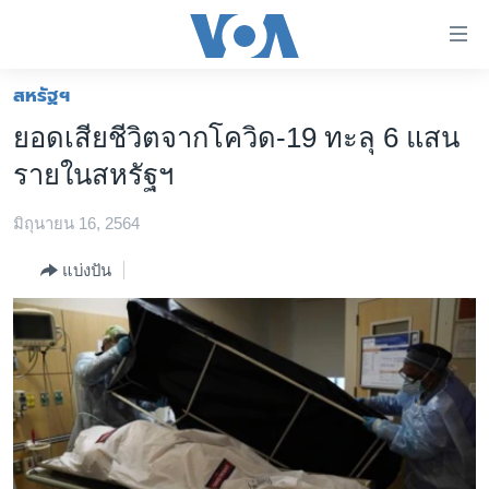
ลิ้งค์
เชื่อม
ต่อ
สหรัฐฯ
หน้าหลัก
ข้าม
ยอดเสียชีวิตจากโควิด-19 ทะลุ 6 แสน
ไป
โลก
รายในสหรัฐฯ
เนื้อหา
เอเชีย
หลัก
มิถุนายน 16, 2564
สหรัฐฯ
ข้าม
ไป
ไทย
แบ่งปัน
หน้า
ธุรกิจ
หลัก
ข้าม
วิทยาศาสตร์
ไป
สังคมและสุขภาพ
ที่
การ
ไลฟ์สไตล์
ค้นหา
ตรวจสอบข่าว