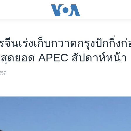
จีนเร่งเก็บกวาดกรุงปักกิ่งก
มสุดยอด APEC สัปดาห์หน้า
557