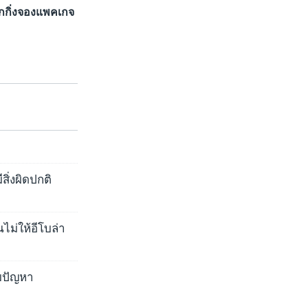
ักกิ่งจองแพคเกจ
ิ่งผิดปกติ
ไม่ให้อีโบล่า
มปัญหา