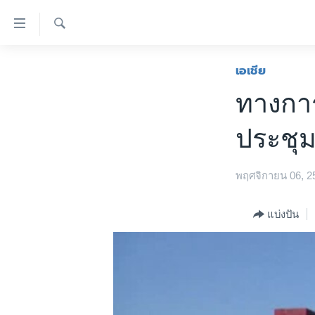
ลิ้งค์
เชื่อม
ค้นหา
ต่อ
หน้าหลัก
เอเชีย
ข้าม
โลก
ทางการ
ไป
เอเชีย
เนื้อหา
ประชุ
หลัก
สหรัฐฯ
ข้าม
ไทย
ไป
พฤศจิกายน 06, 2
หน้า
ธุรกิจ
หลัก
วิทยาศาสตร์
แบ่งปัน
ข้าม
ไป
สังคมและสุขภาพ
ที่
ไลฟ์สไตล์
การ
ตรวจสอบข่าว
ค้นหา