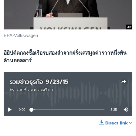
เรียนรู้ภาษาอังกฤษ
พอดคาสต์
ติดตามเรา
EPA-Volkswagen
อียิปต์ตกลงซื้อเรือรบสองลำจากฝรั่งเศสมูลค่าราวหนึ่งพัน
เลือกภาษา
ล้านดอลลาร์
รวมข่าวธุรกิจ 9/23/15
by
วอยซ์ ออฟ อเมริกา
No media source currently available
0:00
3:35
Direct link