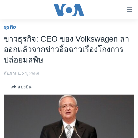
ลิ้งค์
เชื่อม
ต่อ
ธุรกิจ
หน้าหลัก
ข้าม
ข่าวธุรกิจ: CEO ของ Volkswagen ลา
ไป
โลก
ออกแล้วจากข่าวอื้อฉาวเรื่องโกงการ
เนื้อหา
เอเชีย
หลัก
ปล่อยมลพิษ
สหรัฐฯ
ข้าม
ไป
กันยายน 24, 2558
ไทย
หน้า
ธุรกิจ
แบ่งปัน
หลัก
ข้าม
วิทยาศาสตร์
ไป
สังคมและสุขภาพ
ที่
การ
ไลฟ์สไตล์
ค้นหา
ตรวจสอบข่าว