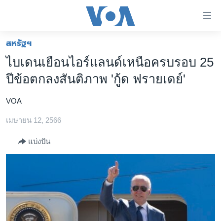
ลิ้งค์
เชื่อม
ต่อ
สหรัฐฯ
หน้าหลัก
ข้าม
ไบเดนเยือนไอร์แลนด์เหนือครบรอบ 25
ไป
โลก
ปีข้อตกลงสันติภาพ 'กู้ด ฟรายเดย์'
เนื้อหา
เอเชีย
หลัก
VOA
สหรัฐฯ
ข้าม
ไป
เมษายน 12, 2566
ไทย
หน้า
ธุรกิจ
แบ่งปัน
หลัก
ข้าม
วิทยาศาสตร์
ไป
สังคมและสุขภาพ
ที่
การ
ไลฟ์สไตล์
ค้นหา
ตรวจสอบข่าว