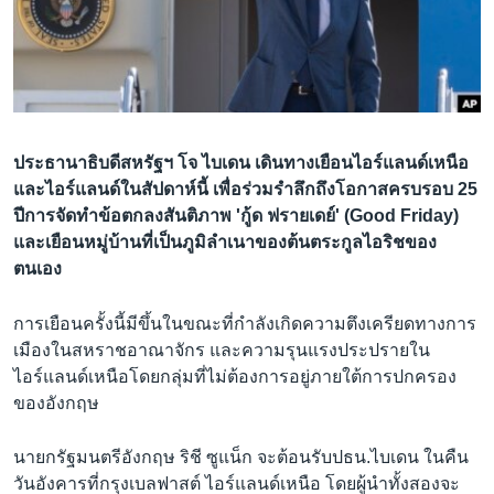
เรียนรู้ภาษาอังกฤษ
พอดคาสต์
ติดตามเรา
ประธานาธิบดีสหรัฐฯ โจ ไบเดน เดินทางเยือนไอร์แลนด์เหนือ
และไอร์แลนด์ในสัปดาห์นี้ เพื่อร่วมรำลึกถึงโอกาสครบรอบ 25
ปีการจัดทำข้อตกลงสันติภาพ 'กู้ด ฟรายเดย์' (Good Friday)
เลือกภาษา
และเยือนหมู่บ้านที่เป็นภูมิลำเนาของต้นตระกูลไอริชของ
ตนเอง
การเยือนครั้งนี้มีขึ้นในขณะที่กำลังเกิดความตึงเครียดทางการ
เมืองในสหราชอาณาจักร และความรุนแรงประปรายใน
ไอร์แลนด์เหนือโดยกลุ่มที่ไม่ต้องการอยู่ภายใต้การปกครอง
ของอังกฤษ
นายกรัฐมนตรีอังกฤษ ริชี ซูแน็ก จะต้อนรับปธน.ไบเดน ในคืน
วันอังคารที่กรุงเบลฟาสต์ ไอร์แลนด์เหนือ โดยผู้นำทั้งสองจะ