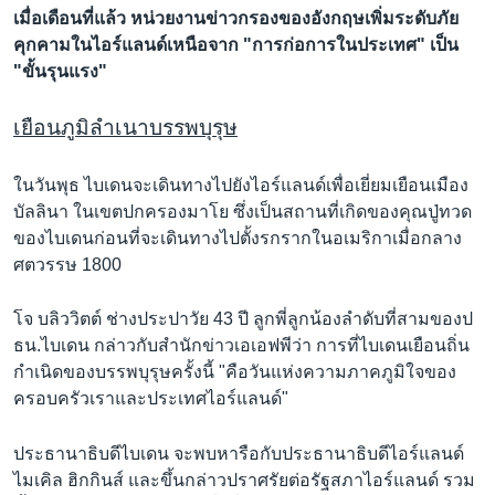
เมื่อเดือนที่แล้ว หน่วยงานข่าวกรองของอังกฤษเพิ่มระดับภัย
คุกคามในไอร์แลนด์เหนือจาก "การก่อการในประเทศ" เป็น
"ขั้นรุนแรง"
เยือนภูมิลำเนาบรรพบุรุษ
ในวันพุธ ไบเดนจะเดินทางไปยังไอร์แลนด์เพื่อเยี่ยมเยือนเมือง
บัลลินา ในเขตปกครองมาโย ซึ่งเป็นสถานที่เกิดของคุณปู่ทวด
ของไบเดนก่อนที่จะเดินทางไปตั้งรกรากในอเมริกาเมื่อกลาง
ศตวรรษ 1800
โจ บลิววิตต์ ช่างประปาวัย 43 ปี ลูกพี่ลูกน้องลำดับที่สามของป
ธน.ไบเดน กล่าวกับสำนักข่าวเอเอฟพีว่า การที่ไบเดนเยือนถิ่น
กำเนิดของบรรพบุรุษครั้งนี้ "คือวันแห่งความภาคภูมิใจของ
ครอบครัวเราและประเทศไอร์แลนด์"
ประธานาธิบดีไบเดน จะพบหารือกับประธานาธิบดีไอร์แลนด์
ไมเคิล ฮิกกินส์ และขึ้นกล่าวปราศรัยต่อรัฐสภาไอร์แลนด์ รวม