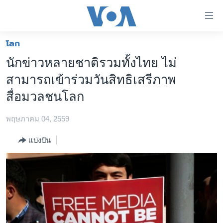
ลิ้งค์
เชื่อม
ต่อ
โลก
หน้าหลัก
ข้าม
นักข่าวหลายชาติรวมทั้งไทย ไม่
ไป
โลก
สามารถเข้าร่วมวันสิทธิเสรีภาพ
เนื้อหา
เอเชีย
หลัก
สื่อมวลชนโลก
สหรัฐฯ
ข้าม
ไป
พฤษภาคม 04, 2559
ไทย
หน้า
ธุรกิจ
แบ่งปัน
หลัก
ข้าม
วิทยาศาสตร์
ไป
สังคมและสุขภาพ
ที่
การ
ไลฟ์สไตล์
ค้นหา
ตรวจสอบข่าว