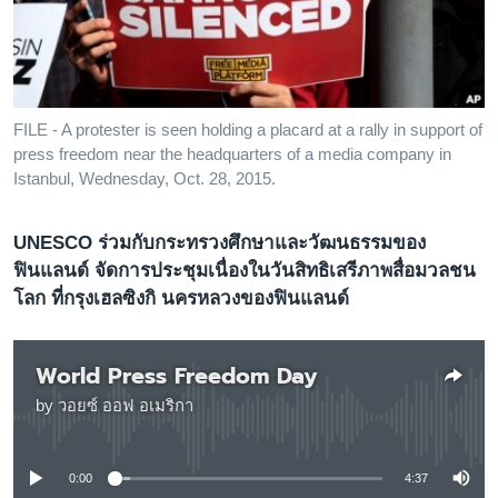
เรียนรู้ภาษาอังกฤษ
พอดคาสต์
ติดตามเรา
FILE - A protester is seen holding a placard at a rally in support of
press freedom near the headquarters of a media company in
Istanbul, Wednesday, Oct. 28, 2015.
เลือกภาษา
UNESCO ร่วมกับกระทรวงศึกษาและวัฒนธรรมของ
ฟินแลนด์ จัดการประชุมเนื่องในวันสิทธิเสรีภาพสื่อมวลชน
โลก ที่กรุงเฮลซิงกิ นครหลวงของฟินแลนด์
World Press Freedom Day
by
วอยซ์ ออฟ อเมริกา
No media source currently available
0:00
4:37