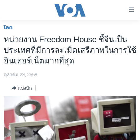
ลิ้งค์
เชื่อม
ต่อ
โลก
หน้าหลัก
ข้าม
หน่วยงาน Freedom House ชี้จีนเป็น
ไป
โลก
ประเทศที่มีการละเมิดเสรีภาพในการใช้
เนื้อหา
เอเชีย
หลัก
อินเทอร์เน็ตมากที่สุด
สหรัฐฯ
ข้าม
ไป
ตุลาคม 29, 2558
ไทย
หน้า
ธุรกิจ
แบ่งปัน
หลัก
ข้าม
วิทยาศาสตร์
ไป
สังคมและสุขภาพ
ที่
การ
ไลฟ์สไตล์
ค้นหา
ตรวจสอบข่าว