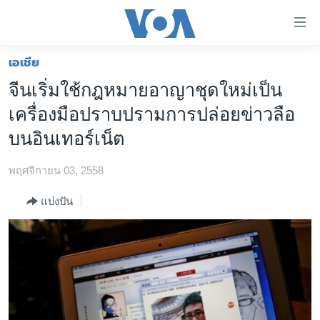
ลิ้งค์
เชื่อม
ต่อ
เอเชีย
หน้าหลัก
ข้าม
จีนเริ่มใช้กฎหมายอาญาชุดใหม่เป็น
ไป
โลก
เครื่องมือปราบปรามการปล่อยข่าวลือ
เนื้อหา
เอเชีย
หลัก
บนอินเทอร์เน็ต
สหรัฐฯ
ข้าม
ไป
พฤศจิกายน 03, 2558
ไทย
หน้า
ธุรกิจ
แบ่งปัน
หลัก
ข้าม
วิทยาศาสตร์
ไป
สังคมและสุขภาพ
ที่
การ
ไลฟ์สไตล์
ค้นหา
ตรวจสอบข่าว