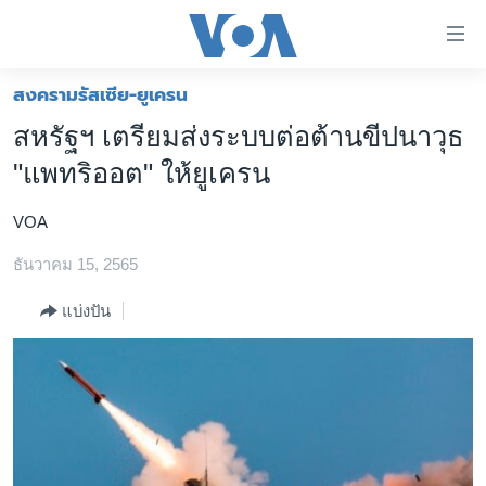
ลิ้งค์
เชื่อม
ต่อ
สงครามรัสเซีย-ยูเครน
หน้าหลัก
ข้าม
สหรัฐฯ เตรียมส่งระบบต่อต้านขีปนาวุธ
ไป
โลก
"แพทริออต" ให้ยูเครน
เนื้อหา
เอเชีย
หลัก
VOA
สหรัฐฯ
ข้าม
ไป
ธันวาคม 15, 2565
ไทย
หน้า
ธุรกิจ
แบ่งปัน
หลัก
ข้าม
วิทยาศาสตร์
ไป
สังคมและสุขภาพ
ที่
การ
ไลฟ์สไตล์
ค้นหา
ตรวจสอบข่าว