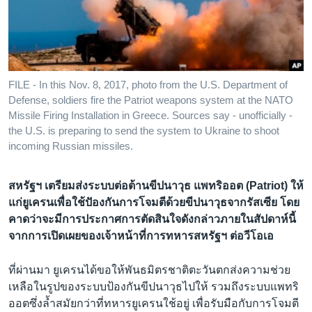
เรียนรู้ภาษาอังกฤษ
พอดคาสต์
ติดตามเรา
FILE - In this Nov. 8, 2017, photo from the U.S. Department of
Defense, soldiers fire the Patriot weapons system at the NATO
Missile Firing Installation in Greece. Sources say - unofficially -
the U.S. is preparing to send the system to Ukraine to shoot
เลือกภาษา
incoming Russian missiles.
สหรัฐฯ เตรียมส่งระบบต่อต้านขีปนาวุธ แพทริออต (Patriot) ให้
แก่ยูเครนเพื่อใช้ปัองกันการโจมตีด้วยขีปนาวุธจากรัสเซีย โดย
คาดว่าจะมีการประกาศการตัดสินใจดังกล่าวภายในสัปดาห์นี้
จากการเปิดเผยของเจ้าหน้าที่การทหารสหรัฐฯ ต่อวีโอเอ
ที่ผ่านมา ยูเครนได้ขอให้พันธมิตรชาติตะวันตกส่งความช่วย
เหลือในรูปของระบบป้องกันขีปนาวุธไปให้ รวมถึงระบบแพทริ
ออตซึ่งล้ำสมัยกว่าที่ทหารยูเครนใช้อยู่ เพื่อรับมือกับการโจมตี