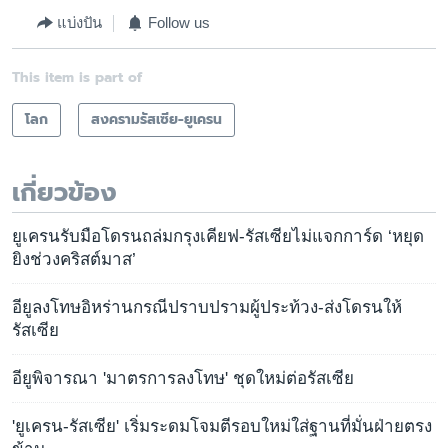
แบ่งปัน
Follow us
This item is part of
โลก
สงครามรัสเซีย-ยูเครน
เกี่ยวข้อง
ยูเครนรับมือโดรนถล่มกรุงเคียฟ-รัสเซียไม่แจกการ์ด ‘หยุด
ยิงช่วงคริสต์มาส’
อียูลงโทษอิหร่านกรณีปราบปรามผู้ประท้วง-ส่งโดรนให้
รัสเซีย
อียูพิจารณา 'มาตรการลงโทษ' ชุดใหม่ต่อรัสเซีย
'ยูเครน-รัสเซีย' เริ่มระดมโจมตีรอบใหม่ใส่ฐานที่มั่นฝ่ายตรง