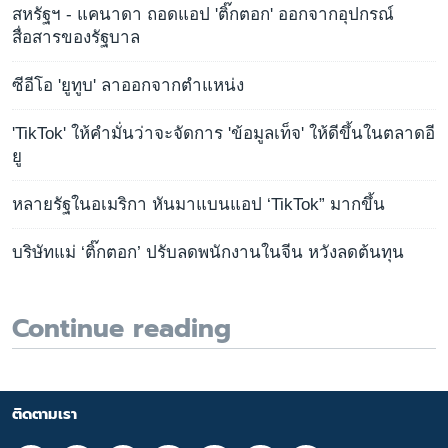
สหรัฐฯ - แคนาดา ถอดแอป 'ติ๊กตอก' ออกจากอุปกรณ์
สื่อสารของรัฐบาล
ซีอีโอ 'ยูทูบ' ลาออกจากตำแหน่ง
'TikTok' ให้คำมั่นว่าจะจัดการ 'ข้อมูลเท็จ' ให้ดีขึ้นในตลาดอี
ยู
หลายรัฐในอเมริกา หันมาแบนแอป ‘TikTok” มากขึ้น
บริษัทแม่ ‘ติ๊กตอก’ ปรับลดพนักงานในจีน หวังลดต้นทุน
Continue reading
ติดตามเรา