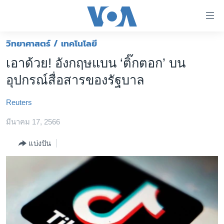
ลิ้งค์
เชื่อม
ต่อ
วิทยาศาสตร์ / เทคโนโลยี
หน้าหลัก
ข้าม
เอาด้วย! อังกฤษแบน ‘ติ๊กตอก’ บน
ไป
โลก
อุปกรณ์สื่อสารของรัฐบาล
เนื้อหา
เอเชีย
หลัก
Reuters
สหรัฐฯ
ข้าม
ไป
มีนาคม 17, 2566
ไทย
หน้า
ธุรกิจ
แบ่งปัน
หลัก
ข้าม
วิทยาศาสตร์
ไป
สังคมและสุขภาพ
ที่
การ
ไลฟ์สไตล์
ค้นหา
ตรวจสอบข่าว