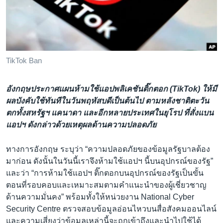
เรียนรู้ภาษาอังกฤษ
พอดคาสต์
ติดตามเรา
TikTok Ban
อังกฤษประกาศแผนห้ามใช้แอปพลิเคชันติ๊กตอก (TikTok) ให้มี
เลือกภาษา
ผลบังคับใช้ทันทีในวันพฤหัสบดีเป็นต้นไป ตามหลังชาติตะวัน
ตกทั้งสหรัฐฯ แคนาดา และอีกหลายประเทศในยุโรป ที่สั่งแบน
แอปฯ ดังกล่าวด้วยเหตุผลด้านความปลอดภัย
ทางการอังกฤษ ระบุว่า “ความปลอดภัยของข้อมูลรัฐบาลต้อง
มาก่อน ดังนั้นในวันนี้เราจึงห้ามใช้แอปฯ นี้บนอุปกรณ์ของรัฐ”
และว่า “การห้ามใช้แอปฯ ติ๊กตอกบนอุปกรณ์ของรัฐเป็นขั้น
ตอนที่รอบคอบและเหมาะสมตามคำแนะนำของผู้เชี่ยวชาญ
ด้านความมั่นคง” พร้อมทั้งให้หน่วยงาน National Cyber
Security Centre ตรวจสอบข้อมูลอ่อนไหวบนสื่อสังคมออนไลน์
และความเสี่ยงว่าข้อมูลเหล่านี้จะถูกเข้าถึงและนำไปใช้ได้