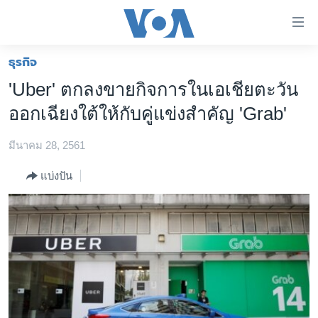
ลิ้งค์
เชื่อม
ต่อ
ธุรกิจ
หน้าหลัก
ข้าม
'Uber' ตกลงขายกิจการในเอเชียตะวัน
ไป
โลก
ออกเฉียงใต้ให้กับคู่แข่งสำคัญ 'Grab'
เนื้อหา
เอเชีย
หลัก
มีนาคม 28, 2561
สหรัฐฯ
ข้าม
ไป
ไทย
แบ่งปัน
หน้า
ธุรกิจ
หลัก
ข้าม
วิทยาศาสตร์
ไป
สังคมและสุขภาพ
ที่
การ
ไลฟ์สไตล์
ค้นหา
ตรวจสอบข่าว