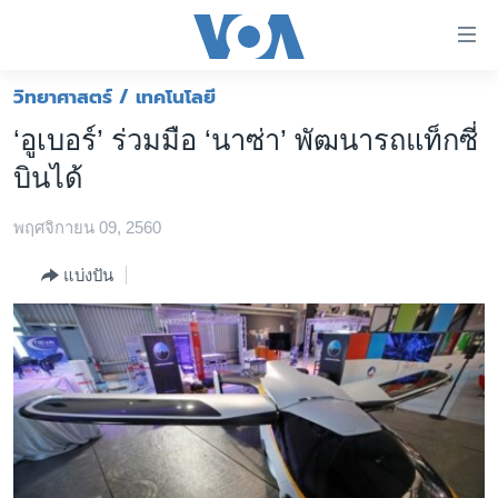
ลิ้งค์
เชื่อม
ต่อ
วิทยาศาสตร์ / เทคโนโลยี
หน้าหลัก
ข้าม
‘อูเบอร์’ ร่วมมือ ‘นาซ่า’ พัฒนารถแท็กซี่
ไป
โลก
บินได้
เนื้อหา
เอเชีย
หลัก
พฤศจิกายน 09, 2560
สหรัฐฯ
ข้าม
ไป
ไทย
แบ่งปัน
หน้า
ธุรกิจ
หลัก
ข้าม
วิทยาศาสตร์
ไป
สังคมและสุขภาพ
ที่
การ
ไลฟ์สไตล์
ค้นหา
ตรวจสอบข่าว