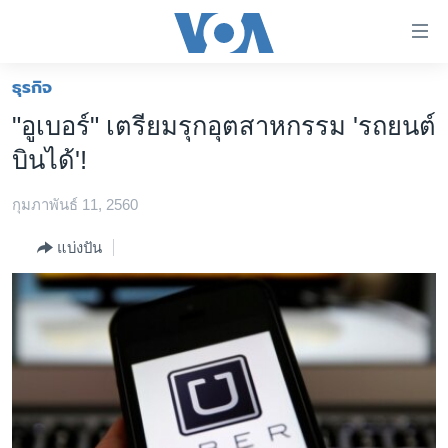
ลิ้งค์
เชื่อม
ต่อ
ธุรกิจ
หน้าหลัก
ข้าม
"อูเบอร์" เตรียมรุกอุตสาหกรรม 'รถยนต์
ไป
โลก
บินได้'!
เนื้อหา
เอเชีย
หลัก
กุมภาพันธ์ 11, 2560
สหรัฐฯ
ข้าม
ไป
ไทย
แบ่งปัน
หน้า
ธุรกิจ
หลัก
ข้าม
วิทยาศาสตร์
ไป
สังคมและสุขภาพ
ที่
การ
ไลฟ์สไตล์
ค้นหา
ตรวจสอบข่าว