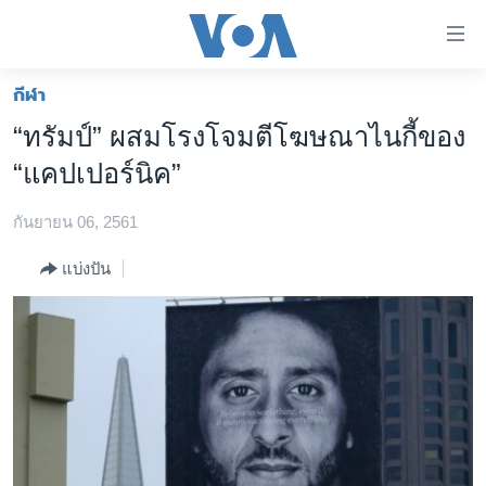
ลิ้งค์
เชื่อม
ต่อ
กีฬา
หน้าหลัก
ข้าม
“ทรัมป์” ผสมโรงโจมตีโฆษณาไนกี้ของ
ไป
โลก
“แคปเปอร์นิค”
เนื้อหา
เอเชีย
หลัก
กันยายน 06, 2561
สหรัฐฯ
ข้าม
ไป
ไทย
แบ่งปัน
หน้า
ธุรกิจ
หลัก
ข้าม
วิทยาศาสตร์
ไป
สังคมและสุขภาพ
ที่
การ
ไลฟ์สไตล์
ค้นหา
ตรวจสอบข่าว