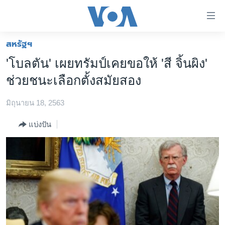
ลิ้งค์
เชื่อม
ต่อ
สหรัฐฯ
หน้าหลัก
ข้าม
'โบลตัน' เผยทรัมป์เคยขอให้ 'สี จิ้นผิง'
ไป
โลก
ช่วยชนะเลือกตั้งสมัยสอง
เนื้อหา
เอเชีย
หลัก
มิถุนายน 18, 2563
สหรัฐฯ
ข้าม
ไป
ไทย
แบ่งปัน
หน้า
ธุรกิจ
หลัก
ข้าม
วิทยาศาสตร์
ไป
สังคมและสุขภาพ
ที่
การ
ไลฟ์สไตล์
ค้นหา
ตรวจสอบข่าว