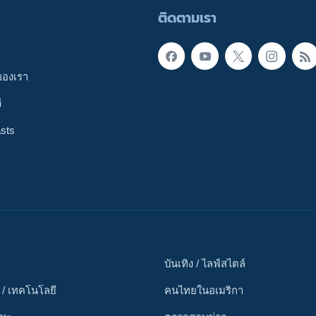
ติดตามเรา
ของเรา
ี
sts
บันเทิง / ไลฟ์สไตล์
 / เทคโนโลยี
คนไทยในอเมริกา