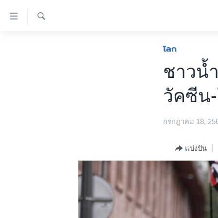
ลิ้งค์
เชื่อม
ค้นหา
ต่อ
หน้าหลัก
โลก
ข้าม
โลก
ชาวน้ำ
ไป
เอเชีย
เนื้อหา
วัคซีน
หลัก
สหรัฐฯ
ข้าม
ไทย
ไป
กรกฎาคม 18, 25
หน้า
ธุรกิจ
หลัก
วิทยาศาสตร์
แบ่งปัน
ข้าม
ไป
สังคมและสุขภาพ
ที่
ไลฟ์สไตล์
การ
ตรวจสอบข่าว
ค้นหา