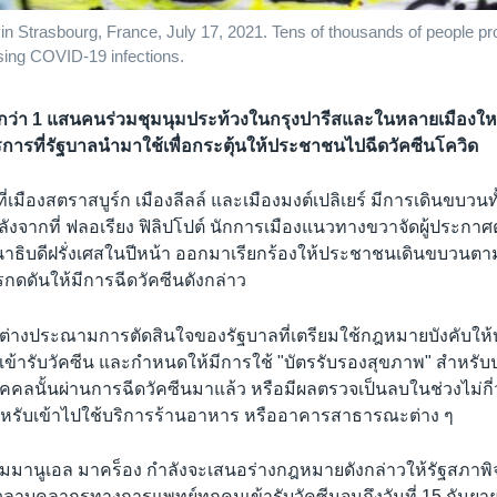
y in Strasbourg, France, July 17, 2021. Tens of thousands of people 
sing COVID-19 infections.
กว่า 1 แสนคนร่วมชุมนุมประท้วงในกรุงปารีสและในหลายเมืองให
รการที่รัฐบาลนำมาใช้เพื่อกระตุ้นให้ประชาชนไปฉีดวัคซีนโควิด
ที่เมืองสตราสบูร์ก เมืองลีลล์ และเมืองมงต์เปลิเยร์ มีการเดินขบวน
ลังจากที่ ฟลอเรียง ฟิลิปโปต์ นักการเมืองแนวทางขวาจัดผู้ประกาศ
ธิบดีฝรั่งเศสในปีหน้า ออกมาเรียกร้องให้ประชาชนเดินขบวนตาม
กดดันให้มีการฉีดวัคซีนดังกล่าว
งต่างประณามการตัดสินใจของรัฐบาลที่เตรียมใช้กฎหมายบังคับใ
เข้ารับวัคซีน และกำหนดให้มีการใช้ "บัตรรับรองสุขภาพ" สำหรับ
ุคคลนั้นผ่านการฉีดวัคซีนมาแล้ว หรือมีผลตรวจเป็นลบในช่วงไม่กี่ว
หรับเข้าไปใช้บริการร้านอาหาร หรืออาคารสาธารณะต่าง ๆ
็มมานูเอล มาคร็อง กำลังจะเสนอร่างกฎหมายดังกล่าวให้รัฐสภาพ
้เวลาบุคลากรทางการแพทย์ทุกคนเข้ารับวัคซีนจนถึงวันที่ 15 กันย