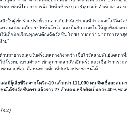
ระชาชนที่ไม่ต้องการฉีดวัคซีนซึ่งระบุว่า รัฐบาลกำลังเข้ามาแท
หนึ่งในผู้เข้าร่วมประท้วง กล่าวกับสำนักข่าวเอพีว่า ตนจะไม่ฉีดวั
ในความปลอดภัยของวัคซีนโควิด และยืนยันว่าจะไม่ให้ลูกทั้งสองค
บให้เด็กนักเรียนทุกคนต้องฉีดวัคซีน โดยเขาบอกว่า มาตรการล่าส
ท้าย"
่ด้านสาธารณสุขในฝรั่งเศสต่างกังวลว่า เชื้อไวรัสสายพันธุ์เดลตาที
้โรงพยาบาลต่าง ๆ เข้าสู่ภาวะฉุกเฉินอีกครั้ง และเชื่อว่าการระด
นมากที่สุด คือหนทางเดียวที่ปกป้องประชาชนได้
งเศสมีผู้เสียชีวิตจากโควิด-19 แล้วกว่า 111,000 คน ติดเชื้อสะสมม
นได้รับวัคซีนครบแล้วราว 27 ล้านคน หรือคิดเป็นกว่า 40% ขอ
ีโอเอ)