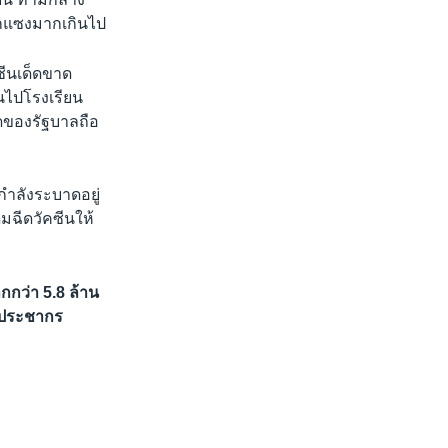
รกแซงมากเกินไป
คซีนเด็ดขาด
นไปโรงเรียน
ุดของรัฐบาลถือ
่กำลังระบาดอยู่
มฉีดวัคซีนให้
ากกว่า 5.8 ล้าน
งประชากร