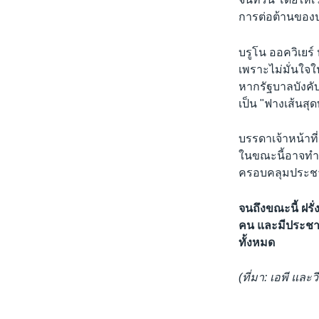
การต่อต้านของป
บรูโน ออควิเยร์ 
เพราะไม่มั่นใจ
หากรัฐบาลบังคั
เป็น "ฟางเส้นสุด
บรรดาเจ้าหน้าที
ในขณะนี้อาจทำให
ครอบคลุมประชาช
จนถึงขณะนี้ ฝรั่
คน และมีประชาช
ทั้งหมด
(ที่มา: เอพี และว