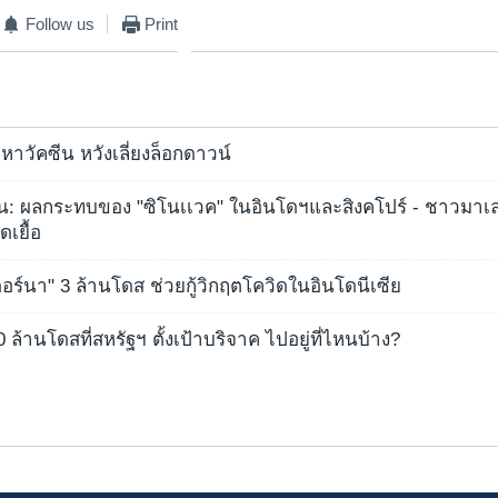
Follow us
Print
หาวัคซีน หวังเลี่ยงล็อกดาวน์
น: ผลกระทบของ "ซิโนเเวค" ในอินโดฯและสิงคโปร์ - ชาวมาเล
ดเยื้อ
ดอร์นา" 3 ล้านโดส ช่วยกู้วิกฤตโควิดในอินโดนีเซีย
 ล้านโดสที่สหรัฐฯ ตั้งเป้าบริจาค ไปอยู่ที่ไหนบ้าง?