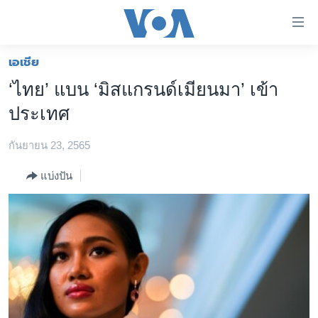
ลิ้งค์
เชื่อม
ต่อ
เอเชีย
หน้าหลัก
ข้าม
‘ไทย’ แบน ‘มิสแกรนด์เมียนมา’ เข้า
ไป
โลก
ประเทศ
เนื้อหา
เอเชีย
หลัก
กันยายน 23, 2565
สหรัฐฯ
ข้าม
ไป
ไทย
แบ่งปัน
หน้า
ธุรกิจ
หลัก
ข้าม
วิทยาศาสตร์
ไป
สังคมและสุขภาพ
ที่
การ
ไลฟ์สไตล์
ค้นหา
ตรวจสอบข่าว