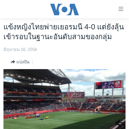
ลิ้งค์
เชื่อม
ต่อ
แข้งหญิงไทยพ่ายเยอรมนี 4-0 แต่ยังลุ้น
หน้าหลัก
ข้าม
เข้ารอบในฐานะอันดับสามของกลุ่ม
ไป
โลก
เนื้อหา
มิถุนายน 16, 2558
เอเชีย
หลัก
สหรัฐฯ
ข้าม
แบ่งปัน
ไป
ไทย
หน้า
ธุรกิจ
หลัก
ข้าม
วิทยาศาสตร์
ไป
สังคมและสุขภาพ
ที่
การ
ไลฟ์สไตล์
ค้นหา
ตรวจสอบข่าว