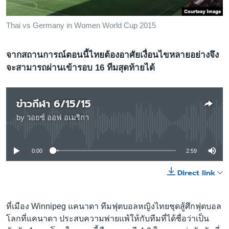
เรียนรู้ภาษาอังกฤษ
พอดคาสต์
Thai vs Germany in Women World Cup 2015
ติดตามเรา
จากสถานการณ์ตอนนี้ไทยต้องอาศัยเงื่อนไขหลายอย่างจึง
จะสามารถผ่านเข้ารอบ 16 ทีมสุดท้ายได้
ข่าวกีฬา 6/15/15
เลือกภาษา
by
วอยซ์ ออฟ อเมริกา
No media source currently available
0:00
2:59
Direct link
ที่เมือง Winnipeg แคนาดา ทีมฟุตบอลหญิงไทยชุดสู้ศึกฟุตบอล
โลกที่แคนาดา ประสบความพ่ายแพ้ให้กับทีมที่ได้ชื่อว่าเป็น