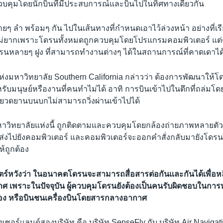
วบคุมโดยนักบินที่มีประสบการณ์และบินไปในทิศทางเดียวกัน
 ลำ พร้อมๆ กัน ไปในเส้นทางที่กำหนดเอาไว้ล่วงหน้า อย่างที่เรี
ที่ไม่ยากเพราะโดรนทั้งหมดถูกควบคุมโดยโปรแกรมคอมพิวเตอร์ แต่
โดรนหลายๆ ฝูง ที่สามารถทำงานต่างๆ ได้ในสถานการณ์ที่คาดเดาได
ห่งมหาวิทยาลัย Southern California กล่าวว่า ต้องการพัฒนาให
ับมนุษย์หรืองานที่คนทำไม่ได้ อาทิ การบินเข้าไปในตึกที่ถล่มโด
่ยวดยานบนบกไม่สามารถวิ่งผ่านเข้าไปได้
าวิทยาลัยแห่งนี้ ถูกติดตามและควบคุมโดยกล้องถ่ายภาพหลายตัวที่ระ
ส่งไปยังคอมพิวเตอร์ และคอมพิวเตอร์จะออกคำสั่งกลับมายังโดรนให้
้ถูกต้อง
ร์หวังว่า ในอนาคตโดรนจะสามารถสื่อสารต่อกันเเละกันได้เพื่อหล
 เพราะในปัจจุบัน ผู้ควบคุมโดรนยังต้องเป็นคนรับผิดชอบในการหลี
อง หรือบินชนเครื่องบินโดยสารกลางอากาศ
วิตเซอร์เเลนด์สองบริษัท คือ บริษัท SenseFly กับ บริษัท Air Navigat