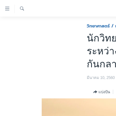
ลิ้งค์
เชื่อม
ค้นหา
ต่อ
หน้าหลัก
วิทยาศาสตร์ / 
ข้าม
โลก
นักวิท
ไป
เอเชีย
เนื้อหา
ระหว่า
หลัก
สหรัฐฯ
ข้าม
ไทย
กันกล
ไป
หน้า
ธุรกิจ
หลัก
มีนาคม 10, 2560
วิทยาศาสตร์
ข้าม
ไป
สังคมและสุขภาพ
แบ่งปัน
ที่
ไลฟ์สไตล์
การ
ตรวจสอบข่าว
ค้นหา