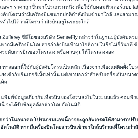
พฯ ราคาถูกขึ้นมาโปรแกรมหนึ่ง เพื่อใช้กับคอมพิวเตอร์แบบ tabl
ังคับโดรนว่ามีเครื่องบินขนาดปกติกำลังบินเข้ามาใกล้ และสามารถเ
รทั่วไปได้ว่ามีโดรนกำลังบินอยู่ในระยะใกล้
 Zufferey ซีอีโอของบริษัท SenseFly กล่าวว่าในฐานะผู้บังคับค
นหากมีเครื่องบินโดยสารกำลังบินเข้ามาใกล้ภายในอีกไม่กี่วินาที ข้
ดระดับการบินของโดรนลง หรือควบคุมให้โดรนลงจอด
ว่า ทางออกนี้ใช้กับผู้บังคับโดรนเป็นหลัก เนื่องจากเพียงเเต่ติดตั้ง
โยงเข้ากับอินเตอร์เน็ตเท่านั้น เเต่เขาบอกว่าสำหรับเครื่องบินขนาด
มเติม
ดรนพิมพ์ข้อมูลเกี่ยวกับเที่ยวบินของโดรนลงไปในระบบแล้ว คอมพิวเตอ
ี้ จะได้รับข้อมูลดังกล่าวโดยอัตโนมัติ
ี้บอกว่าในอนาคต โปรแกรมแอพนี้อาจจะถูกอัพเกรดให้สามารถปรั
ตโนมัติ หากมีเครื่องบินโดยสารบินเข้ามาใกล้บริเวณที่โดรนกำลัง