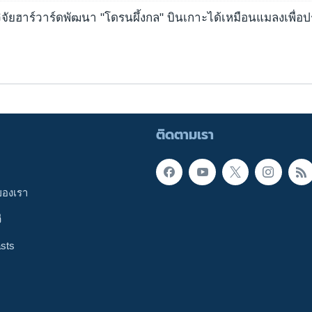
ักวิจัยฮาร์วาร์ดพัฒนา "โดรนผึ้งกล" บินเกาะได้เหมือนแมลงเพื่
ติดตามเรา
ของเรา
ี
sts