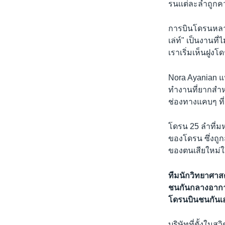
รนเเต่ละลำถูกค
การบินโดรนหลายๆ
เล่ท์" เป็นงาน
เราเริ่มเห็นฝูง
Nora Ayanian แ
ทำงานที่ยากสำหร
ช่องทางแคบๆ ที
โดรน 25 ลำที่มห
ของโดรน ซึ่งถูก
ของตนเสียใหม่ให
ทีมนักวิทยาศาสต
ชนกันกลางอากาศ
โดรนบินชนกันเ
บริษัทที่ตั้งในส