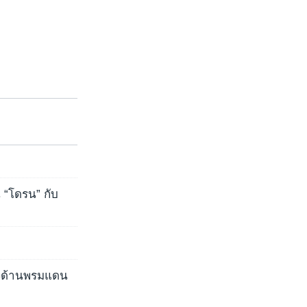
 “โดรน” กับ
งด้านพรมแดน