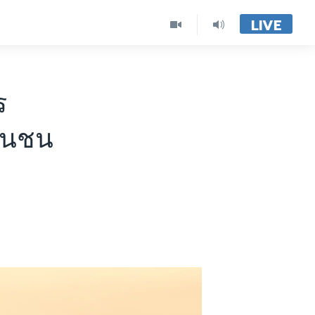
LIVE
ร
บินชน