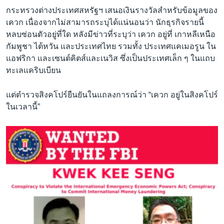
กระทรวงต่างประเทศสหรัฐฯ เสนอเงินรางวัลสำหรับข้อมูลของ
เควก เนื่องจากไม่สามารถระบุได้แน่นอนว่า นักธุรกิจรายนี้
หลบซ่อนตัวอยู่ที่ใด หลังมีข่าวที่ระบุว่า เควก อยู่ที่ เกาหลีเหนือ
กัมพูชา ไต้หวัน และประเทศไทย รวมทั้ง ประเทศแคเมอรูน ใน
แอฟริกา และเซนต์คิตส์และเนวิส ซึ่งเป็นประเทศเล็ก ๆ ในแถบ
ทะเลแคริบเบียน
แต่ตำรวจสิงคโปร์ยืนยันในแถลงการณ์ว่า “เควก อยู่ในสิงคโปร์
ในเวลานี้”