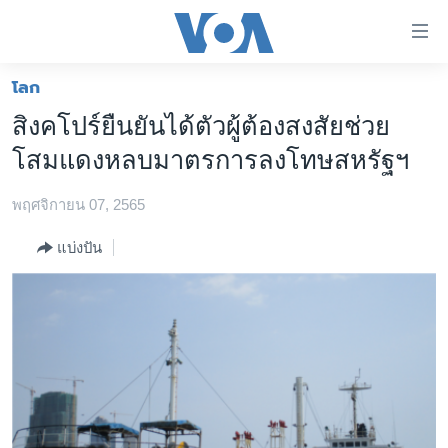
ลิ้งค์
เชื่อม
ต่อ
โลก
หน้าหลัก
ข้าม
สิงคโปร์ยืนยันได้ตัวผู้ต้องสงสัยช่วย
ไป
โลก
โสมแดงหลบมาตรการลงโทษสหรัฐฯ
เนื้อหา
เอเชีย
หลัก
พฤศจิกายน 07, 2565
สหรัฐฯ
ข้าม
ไป
ไทย
แบ่งปัน
หน้า
ธุรกิจ
หลัก
ข้าม
วิทยาศาสตร์
ไป
สังคมและสุขภาพ
ที่
การ
ไลฟ์สไตล์
ค้นหา
ตรวจสอบข่าว