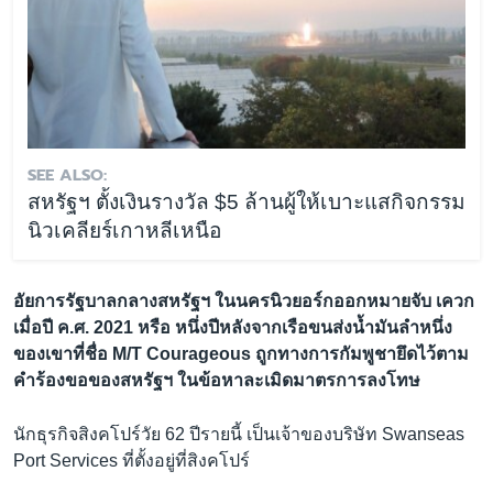
SEE ALSO:
สหรัฐฯ ตั้งเงินรางวัล $5 ล้านผู้ให้เบาะแสกิจกรรม
นิวเคลียร์เกาหลีเหนือ
อัยการรัฐบาลกลางสหรัฐฯ ในนครนิวยอร์กออกหมายจับ เควก
เมื่อปี ค.ศ. 2021 หรือ หนึ่งปีหลังจากเรือขนส่งน้ำมันลำหนึ่ง
ของเขาที่ชื่อ M/T Courageous ถูกทางการกัมพูชายึดไว้ตาม
คำร้องขอของสหรัฐฯ ในข้อหาละเมิดมาตรการลงโทษ
นักธุรกิจสิงคโปร์วัย 62 ปีรายนี้ เป็นเจ้าของบริษัท Swanseas
Port Services ที่ตั้งอยู่ที่สิงคโปร์