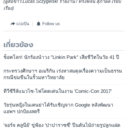
(ผู้สื่อข่าว Lucas Sczygelski รายงาน / ทรงพจน์ สุภาผล เรียบ
เรียง)
แบ่งปัน
Follow us
เกี่ยวข้อง
ช็อคโลก! นักร้องนำวง "Linkin Park" เสียชีวิตในวัย 41 ปี
กระทรวงศึกษาฯ อเมริกัน เร่งหาสมดุลเรื่องความเป็นธรรม
กรณีข่มขืนในรั้วมหาวิทยาลัย
ทีวีซีรีส์แนวไซ-ไฟโดดเด่นในงาน 'Comic-Con 2017'
วัยรุ่นหญิงในเคนย่าได้รับเชิญจาก Google หลังพัฒนา
แอพฯ ปกป้องสตรี
'จอร์จ คลูนีย์' ขู่ฟ้อง 'ปาปาราซซี่' ปีนต้นไม้ถ่ายรูปลูกแฝด