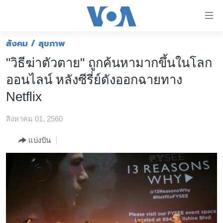
ลิ้งค์
เชื่อม
ต่อ
สังคม / สุขภาพ
หน้าหลัก
ข้าม
"วิธีฆ่าตัวตาย" ถูกค้นหามากขึ้นในโลก
ไป
โลก
ออนไลน์ หลังซีรี่ย์ดังออกฉายทาง
เนื้อหา
เอเชีย
หลัก
Netflix
สหรัฐฯ
ข้าม
ไป
สิงหาคม 01, 2560
ไทย
หน้า
ธุรกิจ
แบ่งปัน
หลัก
ข้าม
วิทยาศาสตร์
ไป
สังคมและสุขภาพ
ที่
การ
ไลฟ์สไตล์
ค้นหา
ตรวจสอบข่าว