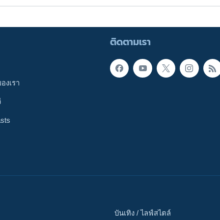
ติดตามเรา
ของเรา
ี
sts
บันเทิง / ไลฟ์สไตล์