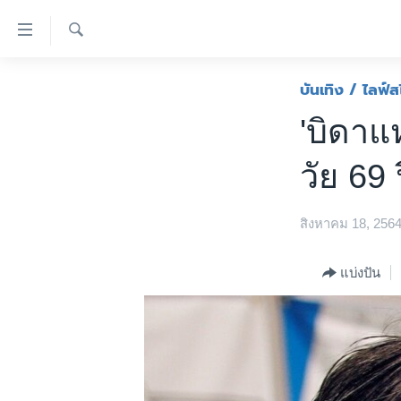
ลิ้งค์
เชื่อม
ค้นหา
ต่อ
หน้าหลัก
บันเทิง / ไลฟ์ส
ข้าม
โลก
'บิดาแห
ไป
เอเชีย
เนื้อหา
วัย 69 
หลัก
สหรัฐฯ
ข้าม
ไทย
ไป
สิงหาคม 18, 256
หน้า
ธุรกิจ
หลัก
วิทยาศาสตร์
แบ่งปัน
ข้าม
ไป
สังคมและสุขภาพ
ที่
ไลฟ์สไตล์
การ
ตรวจสอบข่าว
ค้นหา