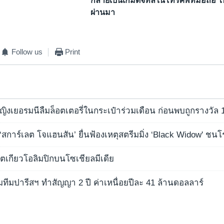
กลายเป็นเกมดิจิทัลในโทรศัพท์มือถือ ใ
ผ่านมา
Follow us
Print
! หญิงเยอรมนีลืมล็อตเตอรี่ในกระเป๋าร่วมเดือน ก่อนพบถูกรางวัล
ับ ‘สการ์เลต โจแฮนสัน’ ยื่นฟ้องเหตุสตรีมมิ่ง ‘Black Widow' ชนโ
ตเกียวโอลิมปิกบนโซเชียลมีเดีย
วมทีมปารีสฯ ทำสัญญา 2 ปี ค่าเหนื่อยปีละ 41 ล้านดอลลาร์