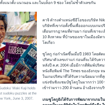
ั้งแนวตั้ง แนวนอน และในบล็อก 9 ช่อง โดยไม่ซ้ำตัวเลขกัน
คาจิ ดำรงตำแหน่งซีอีโอของบริษัท Nikol
บริษัทที่เขาก่อตั้งขึ้นเพื่อออกแบบเกมป
เดือนกรกฎาคมที่ผ่านมา ก่อนที่เขาจะเสียช
10 สิงหาคม ที่บ้านของเขาในเมืองมิตา
โตเกียว
ซูโดกู ก่อกำเนิดขึ้นเมื่อปี 1983 โดย
ปริศนาตัวเลขเก่าแก่ ก่อนที่จะได้รับค
หลังปี ค.ศ. 2004 เมื่อมีการตีพิมพ์ปริศน
หนังสือพิมพ์ The Times ของอังกฤษ จน
ในเกมปริศนาที่ได้รับความนิยมมากที่ส
แข่งขันชิงแชมป์ซูโดกูในมากกว่า 100 ป
เข้าร่วมราว 200 ล้านคน อ้างอิงจากบริษ
 Sudoku' Maki Kaji holds
est sudoku puzzles at the
w York, June 3, 2007.
เกมซูโดกูยังได้รับการพัฒนาจากเกมใ