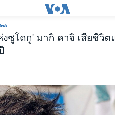
ไตล์
่งซูโดกู' มากิ คาจิ เสียชีวิ
ปี
4