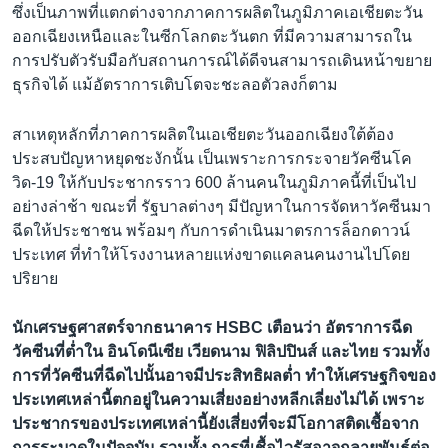
ซึ่งเป็นภาพที่แตกต่างจากภาคการผลิตในภูมิภาคเอเชียตะวัน
ออกเฉียงเหนือและในซีกโลกตะวันตก ที่มีความสามารถใน
การปรับตัวรับมือกับสถานการณ์ได้ดีจนสามารถเดินหน้าขยาย
ธุรกิจได้ แม้อัตราการเติบโตจะชะลอตัวลงก็ตาม
สาเหตุหลักที่ภาคการผลิตในเอเชียตะวันออกเฉียงใต้ต้อง
ประสบปัญหาหยุดชะงักนั้น เป็นเพราะการกระจายวัคซีนโค
วิด-19 ให้กับประชากรราว 600 ล้านคนในภูมิภาคนี้ที่เป็นไป
อย่างล่าช้า ขณะที่ รัฐบาลต่างๆ มีปัญหาในการจัดหาวัคซีนมา
ฉีดให้ประชาชน พร้อมๆ กับการดำเนินมาตรการล็อกดาวน์
ประเทศ ที่ทำให้โรงงานหลายแห่งขาดแคลนคนงานไปโดย
ปริยาย
นักเศรษฐศาสตร์จากธนาคาร HSBC เตือนว่า อัตราการฉีด
วัคซีนที่ต่ำใน อินโดนีเซีย เวียดนาม ฟิลิปปินส์ และไทย รวมทั้ง
การที่วัคซีนที่ฉีดไปนั้นอาจมีประสิทธิผลต่ำ ทำให้เศรษฐกิจของ
ประเทศเหล่านี้ตกอยู่ในความเสี่ยงอย่างหลีกเลี่ยงไม่ได้ เพราะ
ประชากรของประเทศเหล่านี้ยังเสี่ยงที่จะมีโอกาสติดเชื้อจาก
การระบาดในปัจจุบัน รวมทั้ง การที่เชื้อไวรัสอาจกลายพันธุ์ต่อ