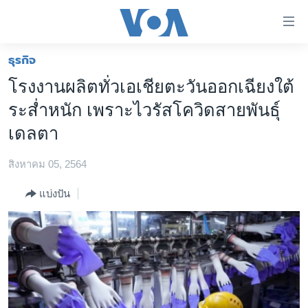
ลิ้งค์
เชื่อม
ต่อ
ธุรกิจ
หน้าหลัก
ข้าม
โรงงานผลิตทั่วเอเชียตะวันออกเฉียงใต้
ไป
โลก
ระส่ำหนัก เพราะไวรัสโควิดสายพันธุ์
เนื้อหา
เอเชีย
หลัก
เดลตา
สหรัฐฯ
ข้าม
ไป
สิงหาคม 05, 2564
ไทย
หน้า
ธุรกิจ
แบ่งปัน
หลัก
ข้าม
วิทยาศาสตร์
ไป
สังคมและสุขภาพ
ที่
การ
ไลฟ์สไตล์
ค้นหา
ตรวจสอบข่าว